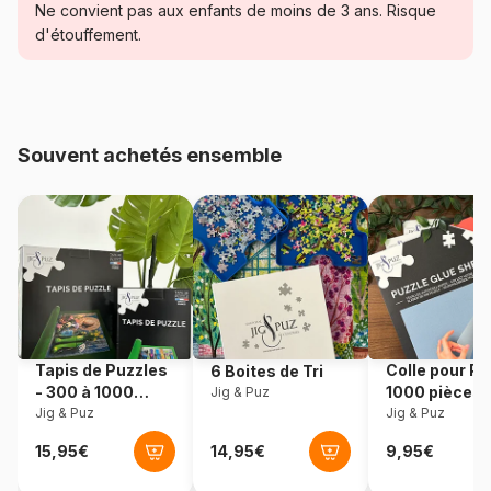
Catégorie
Puzzles - Déco et Objets
Ne convient pas aux enfants de moins de 3 ans. Risque
d'étouffement.
Age
Puzzle pour Adultes (500 à
48.000 pièces)
Provenance
États-Unis
Souvent achetés ensemble
Référence
Sunsout-42929
EAN
0796780429291
Nombre de pièces
500 pièces
Dimensions
46 x 61 cm
Tapis de Puzzles
Colle pour Pu
6 Boites de Tri
- 300 à 1000
1000 pièces
Jig & Puz
pièces
Jig & Puz
Jig & Puz