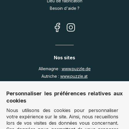
Lieu de fabrication
Besoin d'aide ?
Nos sites
Allemagne :
www.puzzle.de
Autriche :
www.puzzle.at
Belgique :
www.puzzle.be
Royaume Uni :
www.jigsawpuzzle.co.uk
Personnaliser les préférences relatives aux
cookies
Nous utilisons des cookies pour personnaliser
Accès revendeurs / détaillants
votre expérience sur le site. Ainsi, nous recueillons
lors de vos visites des données vous concernant.
Vous avez un magasin ?
Vous souhaitez accéder à nos prix revendeurs ?