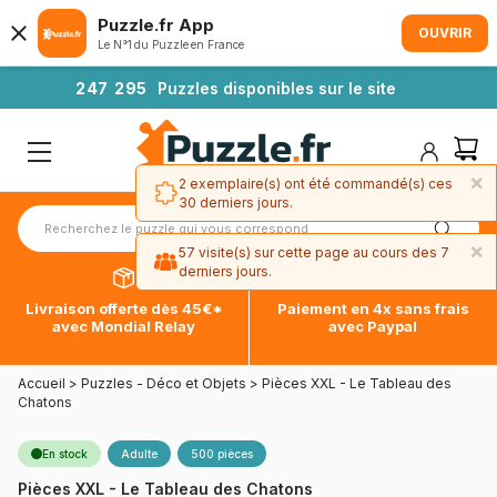
Puzzle.fr App
OUVRIR
Le N°1 du Puzzle en France
2
4
7
2
9
5
Puzzles disponibles sur le site
×
2 exemplaire(s) ont été commandé(s) ces
30 derniers jours.
×
57 visite(s) sur cette page au cours des 7
derniers jours.
Livraison offerte dès 45€*
Paiement en 4x sans frais
avec Mondial Relay
avec Paypal
Accueil
>
Puzzles - Déco et Objets
>
Pièces XXL - Le Tableau des
Chatons
En stock
Adulte
500 pièces
Pièces XXL - Le Tableau des Chatons