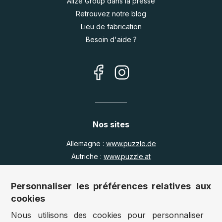
Alize Group dans la presse
Retrouvez notre blog
Lieu de fabrication
Besoin d'aide ?
Nos sites
Allemagne :
www.puzzle.de
Autriche :
www.puzzle.at
Belgique :
www.puzzle.be
Royaume Uni :
www.jigsawpuzzle.co.uk
Personnaliser les préférences relatives aux
cookies
Nous utilisons des cookies pour personnaliser
Accès revendeurs / détaillants