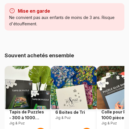
Marque
Trefl, le leader de l'Europe de
l'Est
Mise en garde
Ne convient pas aux enfants de moins de 3 ans. Risque
Catégorie
Puzzles - Chats
d'étouffement.
Age
Puzzle pour Adultes (500 à
48.000 pièces)
Souvent achetés ensemble
Provenance
Pologne
Référence
Trefl-37528
EAN
5900511375282
Nombre de pièces
500 pièces
Tapis de Puzzles
Colle pour Pu
6 Boites de Tri
Dimensions
48 x 34 cm
- 300 à 1000
1000 pièces
Jig & Puz
pièces
Jig & Puz
Jig & Puz