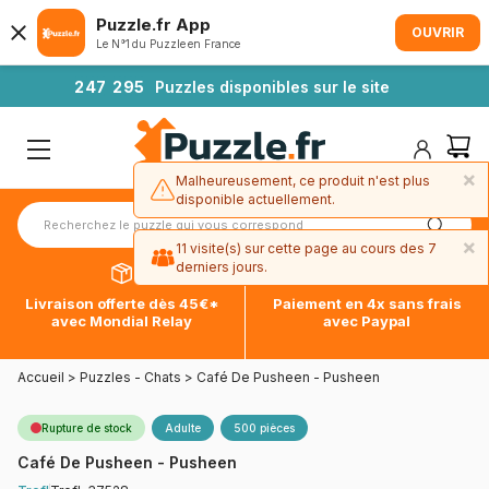
Puzzle.fr App
OUVRIR
Le N°1 du Puzzle en France
2
4
7
2
9
5
Puzzles disponibles sur le site
×
Malheureusement, ce produit n'est plus
disponible actuellement.
×
11 visite(s) sur cette page au cours des 7
derniers jours.
Livraison offerte dès 45€*
Paiement en 4x sans frais
avec Mondial Relay
avec Paypal
Accueil
>
Puzzles - Chats
>
Café De Pusheen - Pusheen
Rupture de stock
Adulte
500 pièces
Café De Pusheen - Pusheen