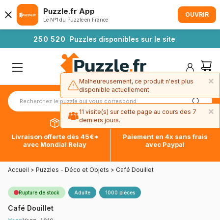
Puzzle.fr App
OUVRIR
Le N°1 du Puzzle en France
2
5
0
5
2
0
Puzzles disponibles sur le site
×
Malheureusement, ce produit n'est plus
disponible actuellement.
×
11 visite(s) sur cette page au cours des 7
derniers jours.
Livraison offerte dès 45€*
Paiement en 4x sans frais
avec Mondial Relay
avec Paypal
Accueil
>
Puzzles - Déco et Objets
>
Café Douillet
Rupture de stock
Adulte
1000 pièces
Café Douillet