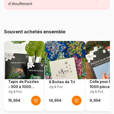
d'étouffement.
Age
Puzzle pour Adultes (500 à
48.000 pièces)
Provenance
Turquie
Souvent achetés ensemble
Référence
Yazz-4016
EAN
8684595061565
Nombre de pièces
1000 pièces
Dimensions
68 x 48 cm
Tapis de Puzzles
Colle pour Pu
6 Boites de Tri
- 300 à 1000
1000 pièces
Jig & Puz
pièces
Jig & Puz
Jig & Puz