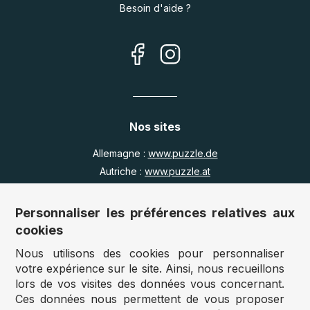
Besoin d'aide ?
Nos sites
Allemagne :
www.puzzle.de
Autriche :
www.puzzle.at
Belgique :
www.puzzle.be
Royaume Uni :
www.jigsawpuzzle.co.uk
Personnaliser les préférences relatives aux
cookies
Nous utilisons des cookies pour personnaliser
Accès revendeurs / détaillants
votre expérience sur le site. Ainsi, nous recueillons
lors de vos visites des données vous concernant.
Vous avez un magasin ?
Ces données nous permettent de vous proposer
Vous souhaitez accéder à nos prix revendeurs ?