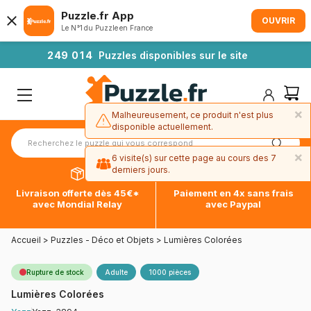
Puzzle.fr App
OUVRIR
Le N°1 du Puzzle en France
2
4
9
0
1
4
Puzzles disponibles sur le site
×
Malheureusement, ce produit n'est plus
disponible actuellement.
×
6 visite(s) sur cette page au cours des 7
derniers jours.
Livraison offerte dès 45€*
Paiement en 4x sans frais
avec Mondial Relay
avec Paypal
Accueil
>
Puzzles - Déco et Objets
>
Lumières Colorées
Rupture de stock
Adulte
1000 pièces
Lumières Colorées