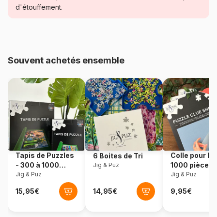
d'étouffement.
Age
Puzzle pour Adultes (500 à
48.000 pièces)
Provenance
Turquie
Souvent achetés ensemble
Référence
Yazz-3894
EAN
8699375062250
Nombre de pièces
1000 pièces
Dimensions
48 x 68 cm
Tapis de Puzzles
Colle pour Pu
6 Boites de Tri
- 300 à 1000
1000 pièces
Jig & Puz
pièces
Jig & Puz
Jig & Puz