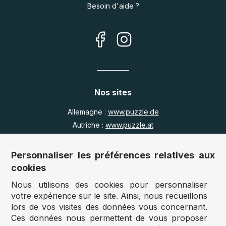
Besoin d'aide ?
Nos sites
Allemagne :
www.puzzle.de
Autriche :
www.puzzle.at
Belgique :
www.puzzle.be
Royaume Uni :
www.jigsawpuzzle.co.uk
Personnaliser les préférences relatives aux
cookies
Nous utilisons des cookies pour personnaliser
Accès revendeurs / détaillants
votre expérience sur le site. Ainsi, nous recueillons
lors de vos visites des données vous concernant.
Vous avez un magasin ?
Ces données nous permettent de vous proposer
Vous souhaitez accéder à nos prix revendeurs ?