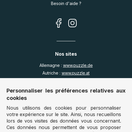
Besoin d'aide ?
Nos sites
Allemagne :
www.puzzle.de
Autriche :
www.puzzle.at
Belgique :
www.puzzle.be
Royaume Uni :
www.jigsawpuzzle.co.uk
Personnaliser les préférences relatives aux
cookies
Nous utilisons des cookies pour personnaliser
Accès revendeurs / détaillants
votre expérience sur le site. Ainsi, nous recueillons
lors de vos visites des données vous concernant.
Vous avez un magasin ?
Ces données nous permettent de vous proposer
Vous souhaitez accéder à nos prix revendeurs ?