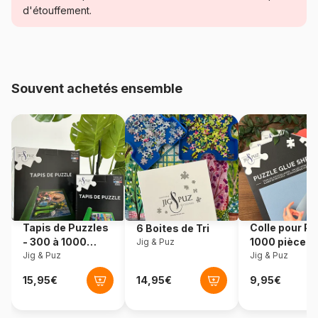
d'étouffement.
Age
Puzzle pour Adultes (500 à
48.000 pièces)
Provenance
Turquie
Souvent achetés ensemble
Référence
Yazz-3853
EAN
8699375061772
Nombre de pièces
1000 pièces
Dimensions
68 x 48 cm
Tapis de Puzzles
Colle pour Pu
6 Boites de Tri
- 300 à 1000
1000 pièces
Jig & Puz
pièces
Jig & Puz
Jig & Puz