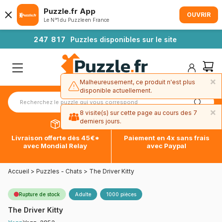
Puzzle.fr App
OUVRIR
Le N°1 du Puzzle en France
2
4
7
8
1
7
Puzzles disponibles sur le site
×
Malheureusement, ce produit n'est plus
disponible actuellement.
×
8 visite(s) sur cette page au cours des 7
derniers jours.
Livraison offerte dès 45€*
Paiement en 4x sans frais
avec Mondial Relay
avec Paypal
Accueil
>
Puzzles - Chats
>
The Driver Kitty
Rupture de stock
Adulte
1000 pièces
The Driver Kitty