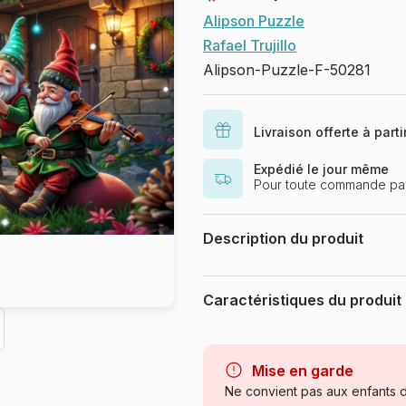
Alipson Puzzle
Rafael Trujillo
Alipson-Puzzle-F-50281
Livraison offerte à part
Expédié le jour même
Pour toute commande pay
Description du produit
Rafael Trujillo Courtesy Art Hous
Caractéristiques du produit
Marque
Catégorie
Mise en garde
Ne convient pas aux enfants d
Age