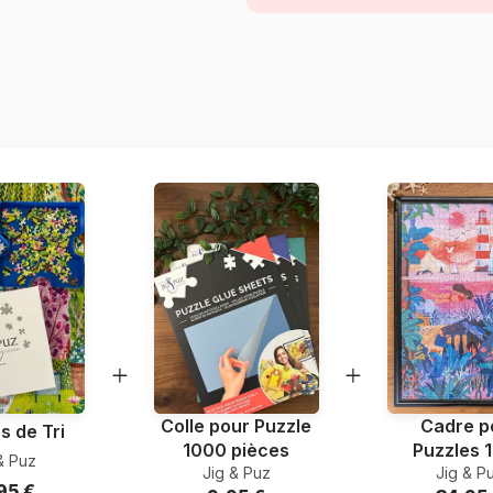
Provenance
Référence
EAN
Nombre de pièces
Dimensions
Matière primaire
Format boîte
Colle pour Puzzle
Cadre p
s de Tri
1000 pièces
Puzzles 
& Puz
Jig & Puz
Jig & P
pièce
95 €