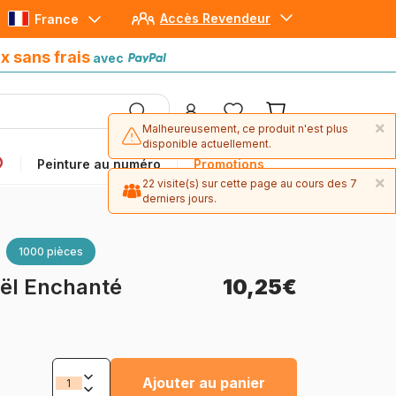
Accès Revendeur
France
Paiement en 4x sans frais
avec Paypal
x sans frais
avec
×
Malheureusement, ce produit n'est plus
disponible actuellement.
Peinture au numéro
Promotions
×
22 visite(s) sur cette page au cours des 7
derniers jours.
1000 pièces
ël Enchanté
10,25€
Ajouter au panier