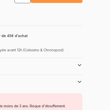
ir de 45€ d'achat
ée avant 12h (Colissimo & Chronopost)
e Design Licensing
Alipson Puzzle
Puzzles - Forêts, Fleurs et Jardins
e moins de 3 ans. Risque d'étouffement.
Puzzle pour Adultes (500 à 48.000