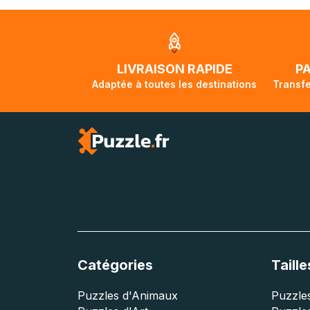
Nous tenons à v
Unis et de l'Aus
jusqu'à 2 mois e
traversée, le su
lorsque votre co
LIVRAISON RAPIDE
P
Adaptée à toutes les destinations
Transfe
Catégories
Taille
Puzzles d'Animaux
Puzzles