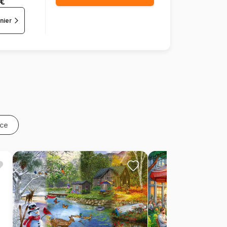
 €
nier
nce