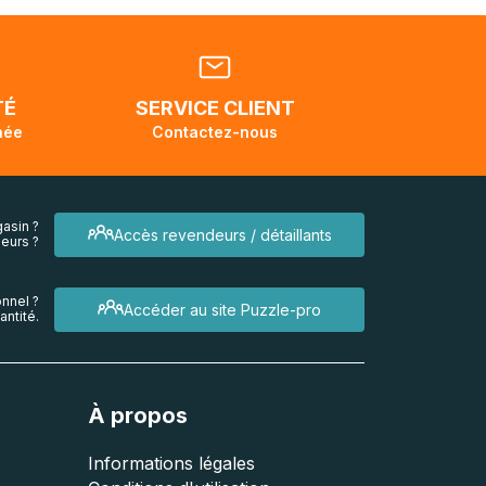
tats-
ellement
dant la
endra
TÉ
SERVICE CLIENT
née
Contactez-nous
asin ?
Accès revendeurs / détaillants
eurs ?
nnel ?
Accéder au site Puzzle-pro
ntité.
À propos
Informations légales