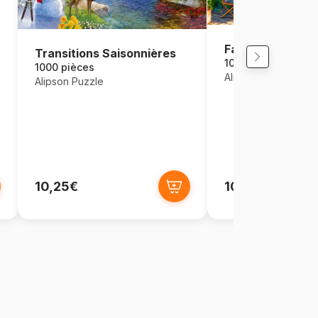
Fast and Delicio
Transitions Saisonnières
1000 pièces
1000 pièces
Alipson Puzzle
Alipson Puzzle
10,25€
10,25€