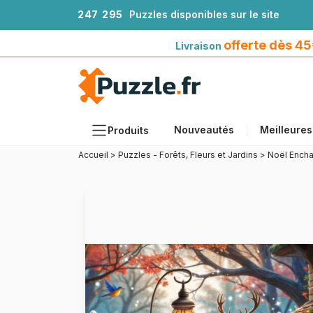
2
4
7
2
9
5
Puzzles disponibles sur le site
Livraison offerte dès 45€*
avec Mondial Relay
offerte dès 4
Livraison
Nouveautés
Meilleures
Produits
Accueil
>
Puzzles - Forêts, Fleurs et Jardins
>
Noël Encha
Thèmes
Tailles
Formats
Âges
Artistes
Accessoires
Puzzles en bois