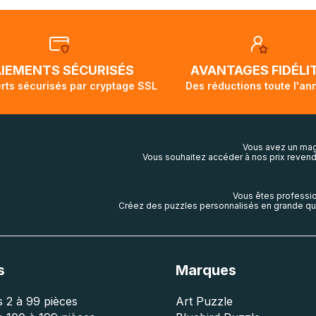
ous rassurer, les commandes à destination du Canada, des É
tralie sont expédiées par bateau et peuvent nécessiter actu
t demi pour arriver à destination. Il est donc normal que pen
ivi de votre commande ne soit pas modifié. Ce dernier repr
lis aura touché terre.
AIEMENTS SÉCURISÉS
AVANTAGES FIDÉLI
rts sécurisés par cryptage SSL
Des réductions toute l'an
Vous avez un mag
Vous souhaitez accéder à nos prix revend
Vous êtes professio
Créez des puzzles personnalisés en grande qua
s
Marques
 2 à 99 pièces
Art Puzzle