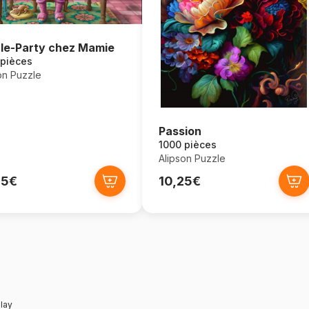
le-Party chez Mamie
 pièces
on Puzzle
Passion
1000 pièces
Alipson Puzzle
95€
10,25€
lay