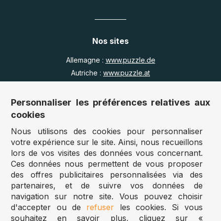
Nos sites
Allemagne :
www.puzzle.de
Autriche :
www.puzzle.at
Belgique :
www.puzzle.be
Royaume Uni :
www.jigsawpuzzle.co.uk
Personnaliser les préférences relatives aux
cookies
Nous utilisons des cookies pour personnaliser
Accès revendeurs / détaillants
votre expérience sur le site. Ainsi, nous recueillons
lors de vos visites des données vous concernant.
Vous avez un magasin ?
Ces données nous permettent de vous proposer
Vous souhaitez accéder à nos prix revendeurs ?
des offres publicitaires personnalisées via des
partenaires, et de suivre vos données de
Accéder au site Puzzle-pro
navigation sur notre site. Vous pouvez choisir
d'accepter ou de
refuser
les cookies. Si vous
Vous êtes professionnel ?
souhaitez en savoir plus, cliquez sur «