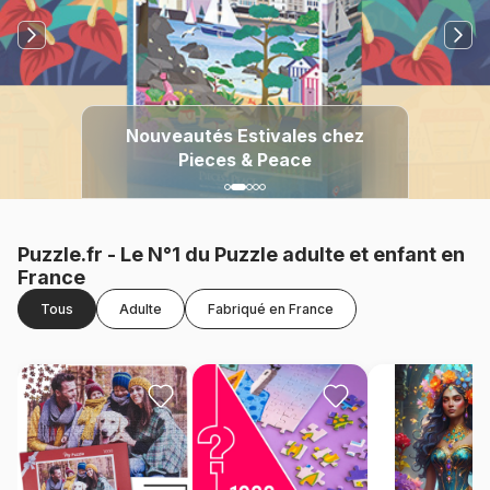
Grafika : Nouveaux
incontournables pour votre
Nouveautés Estivales chez
Cobble Hill : Arrivage de
A la Découverte des
Nouveautés Magnolia
Nouveaux Puzzles
Pieces & Peace
puzzlethèque
Puzzle.fr - Le N°1 du Puzzle adulte et enfant en
France
Tous
Adulte
Fabriqué en France