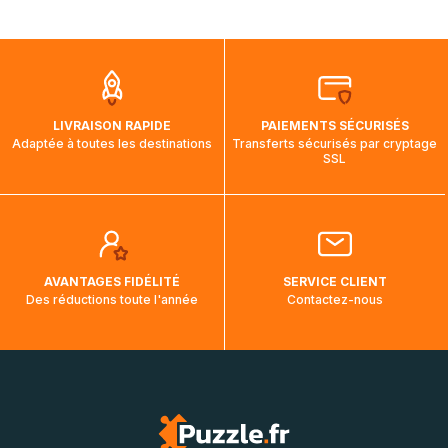
Chronopost relais : 1 jour
Nous tenons à vous rassurer, les commandes à destination
du Canada, des États-Unis et de l'Australie sont expédiées
par bateau et peuvent nécessiter actuellement jusqu'à 2
mois et demi pour arriver à destination. Il est donc normal
que pendant la traversée, le suivi de votre commande ne
LIVRAISON RAPIDE
PAIEMENTS SÉCURISÉS
soit pas modifié. Ce dernier reprendra lorsque votre colis
Adaptée à toutes les destinations
Transferts sécurisés par cryptage
aura touché terre.
SSL
AVANTAGES FIDÉLITÉ
SERVICE CLIENT
Des réductions toute l'année
Contactez-nous