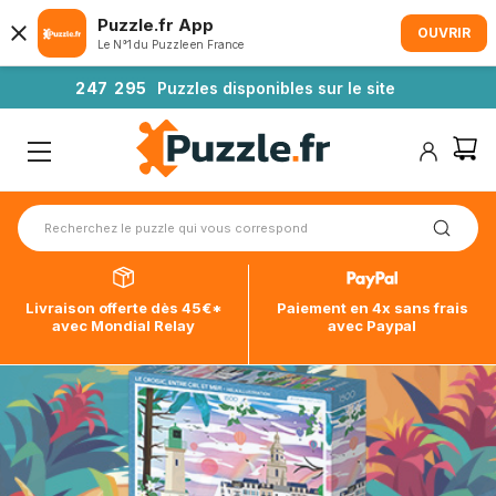
Puzzle.fr App
OUVRIR
Le N°1 du Puzzle en France
2
4
7
2
9
5
Puzzles disponibles sur le site
Livraison offerte dès 45€*
Paiement en 4x sans frais
avec Mondial Relay
avec Paypal