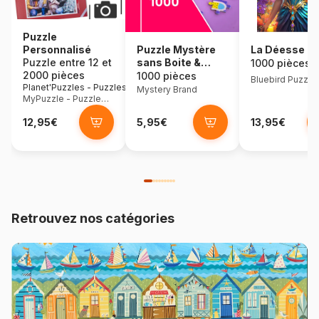
Puzzle
Personnalisé
Puzzle Mystère
La Déesse Fl
Puzzle entre 12 et
sans Boite &
1000 pièces
2000 pièces
sans Image -
1000 pièces
Bluebird Puzzle
Planet'Puzzles - Puzzles Photo
Sachet de 1000
Mystery Brand
MyPuzzle - Puzzles Photo
Pièces
12,95€
5,95€
13,95€
Retrouvez nos catégories