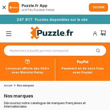
Puzzle.fr App
OUVRIR
Le N°1 du Puzzle en France
2
4
7
8
1
7
Puzzles disponibles sur le site
Livraison offerte dès 45€*
Paiement en 4x sans frais
avec Mondial Relay
avec Paypal
>
Accueil
Nos marques
Nos marques
Découvrez notre catalogue de marques françaises et
internationales