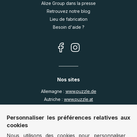
Alize Group dans la presse
Retrouvez notre blog
Lieu de fabrication
Besoin d'aide ?
Nos sites
Allemagne :
www.puzzle.de
Autriche :
www.puzzle.at
Belgique :
www.puzzle.be
Royaume Uni :
www.jigsawpuzzle.co.uk
Personnaliser les préférences relatives aux
cookies
Nous utilisons des cookies pour personnaliser
Accès revendeurs / détaillants