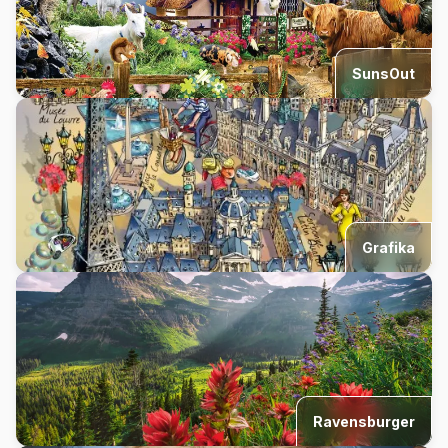
SunsOut
Grafika
Ravensburger