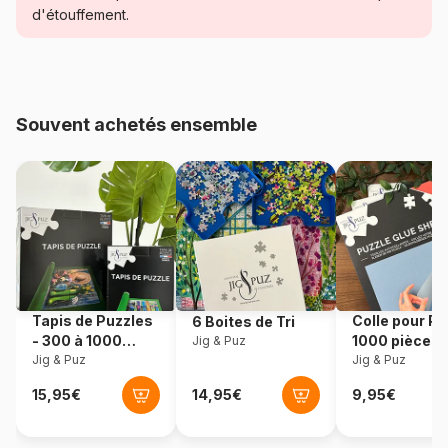
d'étouffement.
Age
Puzzle pour Adultes (500 à
48.000 pièces)
Provenance
Turquie
Souvent achetés ensemble
Référence
Art-Puzzle-5523
EAN
8682450145238
Nombre de pièces
3000 pièces
Dimensions
120 x 85 cm
Tapis de Puzzles
Colle pour Pu
6 Boites de Tri
- 300 à 1000
1000 pièces
Jig & Puz
pièces
Jig & Puz
Jig & Puz