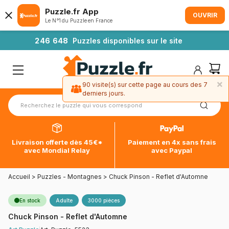
Puzzle.fr App
OUVRIR
Le N°1 du Puzzle en France
2
4
6
6
4
8
Puzzles disponibles sur le site
×
90 visite(s) sur cette page au cours des 7
derniers jours.
Livraison offerte dès 45€*
Paiement en 4x sans frais
avec Mondial Relay
avec Paypal
Accueil
>
Puzzles - Montagnes
>
Chuck Pinson - Reflet d'Automne
En stock
Adulte
3000 pièces
Chuck Pinson - Reflet d'Automne