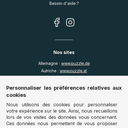
Besoin d'aide ?
Nos sites
Allemagne :
www.puzzle.de
Autriche :
www.puzzle.at
Belgique :
www.puzzle.be
Royaume Uni :
www.jigsawpuzzle.co.uk
Personnaliser les préférences relatives aux
cookies
Nous utilisons des cookies pour personnaliser
Accès revendeurs / détaillants
votre expérience sur le site. Ainsi, nous recueillons
lors de vos visites des données vous concernant.
Vous avez un magasin ?
Ces données nous permettent de vous proposer
Vous souhaitez accéder à nos prix revendeurs ?