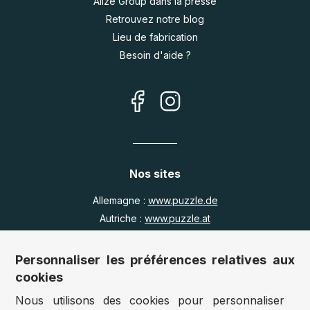
Alize Group dans la presse
Retrouvez notre blog
Lieu de fabrication
Besoin d'aide ?
Nos sites
Allemagne :
www.puzzle.de
Autriche :
www.puzzle.at
Belgique :
www.puzzle.be
Royaume Uni :
www.jigsawpuzzle.co.uk
Personnaliser les préférences relatives aux
cookies
Nous utilisons des cookies pour personnaliser
Accès revendeurs / détaillants