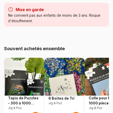
Marque
Bluebird Puzzle
Mise en garde
Catégorie
Puzzles - Animaux en BD et
Ne convient pas aux enfants de moins de 3 ans. Risque
dessins
d'étouffement.
Age
à partir de 5 ans (31 à 49
pièces)
Souvent achetés ensemble
Provenance
Fabriqué en France
Référence
Bluebird-Puzzle-F-90051
EAN
3663384900518
Nombre de pièces
48 pièces
Tapis de Puzzles
Colle pour Pu
6 Boites de Tri
Dimensions
48 x 34 cm
- 300 à 1000
1000 pièces
Jig & Puz
pièces
Jig & Puz
Jig & Puz
Matière primaire
Carton