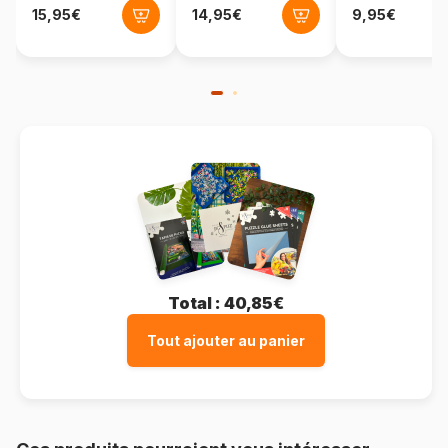
Format boîte
Boîte en carton
Total :
40,85€
Tout ajouter au panier