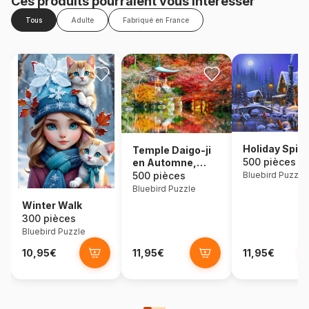
Ces produits pourraient vous intéresser
Tous
Adulte
Fabriqué en France
Holiday Spirit
Temple Daigo-ji
500 pièces
en Automne,
Kyoto
500 pièces
Bluebird Puzzle
Bluebird Puzzle
Winter Walk
300 pièces
Bluebird Puzzle
10,95€
11,95€
11,95€