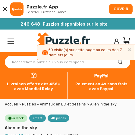
Puzzle.fr App
OUVRIR
Le N°1 du Puzzle en France
2
4
6
6
4
8
Puzzles disponibles sur le site
×
59 visite(s) sur cette page au cours des 7
derniers jours.
Livraison offerte dès 45€*
Paiement en 4x sans frais
avec Mondial Relay
avec Paypal
Accueil
>
Puzzles - Animaux en BD et dessins
>
Alien in the sky
En stock
Enfant
48 pièces
Alien in the sky