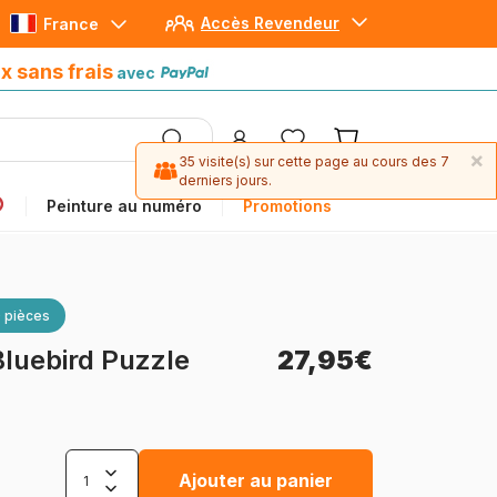
Accès Revendeur
France
Paiement en 4x sans frais
avec Paypal
x sans frais
avec
×
35 visite(s) sur cette page au cours des 7
derniers jours.
Peinture au numéro
Promotions
 pièces
Bluebird Puzzle
27,95€
Ajouter au panier