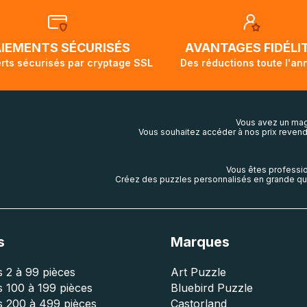
t demi pour arriver à destination. Il est donc normal que pen
ivi de votre commande ne soit pas modifié. Ce dernier repr
lis aura touché terre.
AIEMENTS SÉCURISÉS
AVANTAGES FIDÉLI
rts sécurisés par cryptage SSL
Des réductions toute l'an
Vous avez un mag
Vous souhaitez accéder à nos prix revend
Vous êtes professio
Créez des puzzles personnalisés en grande qua
s
Marques
 2 à 99 pièces
Art Puzzle
 100 à 199 pièces
Bluebird Puzzle
s 200 à 499 pièces
Castorland