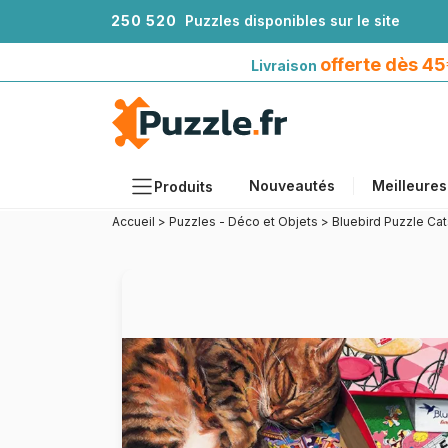
2
5
0
5
2
0
Puzzles disponibles sur le site
Livraison offerte dès 45€*
avec Mondial Relay
offerte dès 4
Livraison
Nouveautés
Meilleures
Produits
Accueil
>
Puzzles - Déco et Objets
>
Bluebird Puzzle Cat
Thèmes
Tailles
Formats
Âges
Artistes
Accessoires
Puzzles en bois