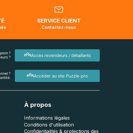
dant la
endra
TÉ
SERVICE CLIENT
née
Contactez-nous
asin ?
Accès revendeurs / détaillants
eurs ?
nnel ?
Accéder au site Puzzle-pro
ntité.
À propos
Informations légales
Conditions d'utilisation
Confidentialités & protections des