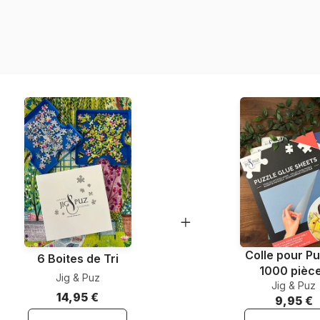
Provenance
Référence
EAN
Nombre de pièces
Dimensions
Colle pour Pu
6 Boites de Tri
1000 pièc
Jig & Puz
Jig & Puz
14,95 €
9,95 €