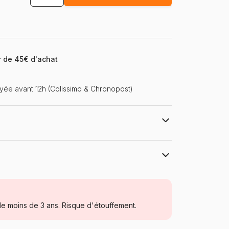
ir de 45€ d'achat
ée avant 12h (Colissimo & Chronopost)
 Sky Art & Design
Bluebird Puzzle
Puzzles - Déco et Objets
e moins de 3 ans. Risque d'étouffement.
Puzzle pour Adultes (500 à 48.000
pièces)