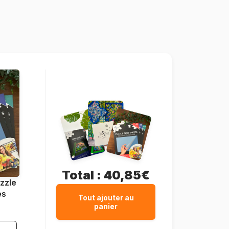
Pologne
Bluebird-Puzzle-70567-P
3663384705670
3000 pièces
116 x 85 cm
Total :
40,85€
zzle
es
Tout ajouter au
panier