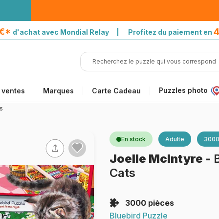
5€*
4
d'achat avec Mondial Relay | Profitez du paiement en
Puzzles photo
 ventes
Marques
Carte Cadeau
s
En stock
Adulte
3000
Joelle McIntyre
-
Cats
3000 pièces
Bluebird Puzzle