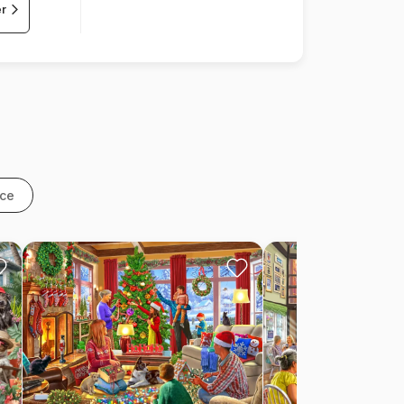
er
nce