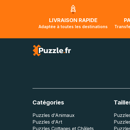
jusqu'à 2 mois e
traversée, le su
lorsque votre co
LIVRAISON RAPIDE
P
Adaptée à toutes les destinations
Transfe
Catégories
Taille
Puzzles d'Animaux
Puzzles
Puzzles d'Art
Puzzles
Puzzles Cottages et Châlets
Puzzle