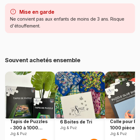
Marque
Bluebird Puzzle
Mise en garde
Catégorie
Puzzles - Art
Ne convient pas aux enfants de moins de 3 ans. Risque
d'étouffement.
Age
Puzzle pour Adultes (500 à
48.000 pièces)
Provenance
Fabriqué en France
Souvent achetés ensemble
Référence
Bluebird-Puzzle-F-90135
EAN
3663384901355
Nombre de pièces
1000 pièces
Dimensions
69 x 48 cm
Tapis de Puzzles
Colle pour Pu
6 Boites de Tri
- 300 à 1000
1000 pièces
Jig & Puz
Matière primaire
Carton
pièces
Jig & Puz
Jig & Puz