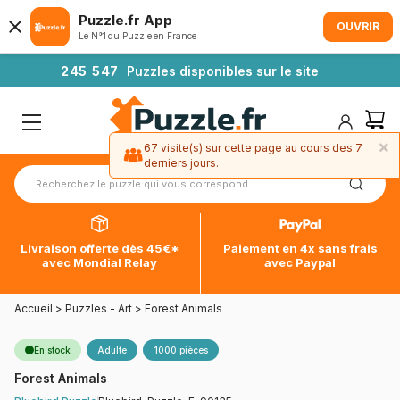
Puzzle.fr App
OUVRIR
Le N°1 du Puzzle en France
2
4
5
5
4
7
Puzzles disponibles sur le site
×
67 visite(s) sur cette page au cours des 7
derniers jours.
Livraison offerte dès 45€*
Paiement en 4x sans frais
avec Mondial Relay
avec Paypal
Accueil
>
Puzzles - Art
>
Forest Animals
En stock
Adulte
1000 pièces
Forest Animals