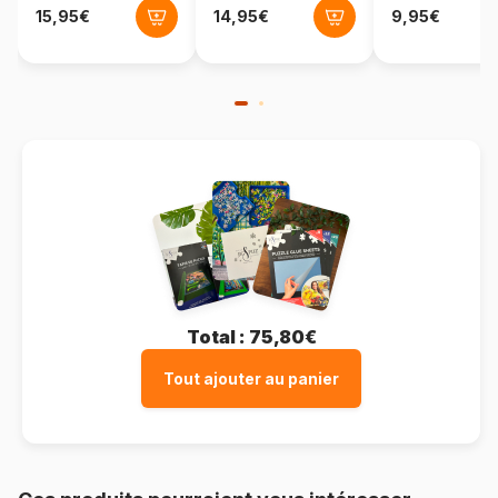
Format boîte
Boîte en carton
Total :
75,80€
Tout ajouter au panier