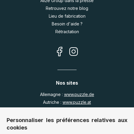
Alize Group dans la presse
Retrouvez notre blog
Lieu de fabrication
Besoin d'aide ?
Rétractation
Nos sites
Allemagne :
www.puzzle.de
Autriche :
www.puzzle.at
Belgique :
www.puzzle.be
Royaume Uni :
www.jigsawpuzzle.co.uk
Personnaliser les préférences relatives aux
cookies