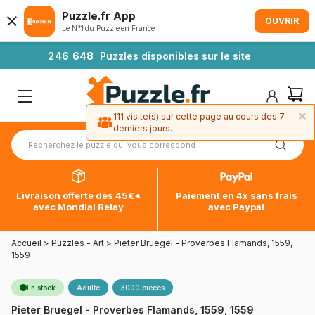
Puzzle.fr App
OUVRIR
Le N°1 du Puzzle en France
2
4
6
6
4
8
Puzzles disponibles sur le site
×
111 visite(s) sur cette page au cours des 7
derniers jours.
Livraison offerte dès 45€*
Paiement en 4x sans frais
avec Mondial Relay
avec Paypal
Accueil
>
Puzzles - Art
>
Pieter Bruegel - Proverbes Flamands, 1559,
1559
En stock
Adulte
3000 pièces
Pieter Bruegel - Proverbes Flamands, 1559, 1559