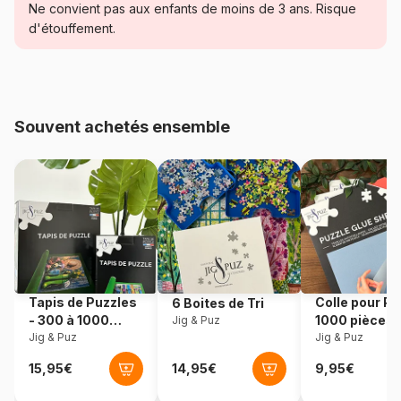
Catégorie
Puzzles - Art
Ne convient pas aux enfants de moins de 3 ans. Risque
d'étouffement.
Age
Puzzle pour Adultes (500 à
48.000 pièces)
Provenance
Pologne
Souvent achetés ensemble
Référence
Art-by-Bluebird-60159
EAN
3663384601590
Nombre de pièces
3000 pièces
Dimensions
116 x 85 cm
Tapis de Puzzles
Colle pour Pu
6 Boites de Tri
- 300 à 1000
1000 pièces
Jig & Puz
pièces
Jig & Puz
Jig & Puz