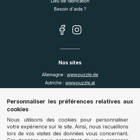
Lieu de fabrication
Besoin d'aide ?
Nos sites
Allemagne :
www.puzzle.de
Autriche :
www.puzzle.at
Belgique :
www.puzzle.be
Royaume Uni :
www.jigsawpuzzle.co.uk
Personnaliser les préférences relatives aux
cookies
Nous utilisons des cookies pour personnaliser
Accès revendeurs / détaillants
votre expérience sur le site. Ainsi, nous recueillons
lors de vos visites des données vous concernant.
Vous avez un magasin ?
Vous souhaitez accéder à nos prix revendeurs ?