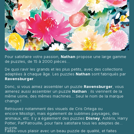
Pour satisfaire votre passion,
Nathan
propose une large gamme
de puzzles, de 15 à 2000 pièces...
De quoi ravir les grands et les plus petits, avec des collections
adaptées à chaque âge. Les puzzles
Nathan
sont fabriqués par
Ravensburger
.
Donc, si vous aimez assembler un puzzle
Ravensburger
, vous
aimerez aussi assembler un puzzle
Nathan
: ils viennent de la
même usine, des mêmes machines... Seul le nom de la marque
change !
Retrouvez notamment des visuels de
Cris Ortega
ou
encore
Misstigri
, mais également de sublimes paysages, des
animaux, etc. Il y a également des puzzles
Disney
, Astérix, Harry
Potter, Pat'Patrouille, pour faire satisfaire tous les adeptes de
puzzle.
Faites-vous plaisir avec un beau puzzle de qualité, et faites