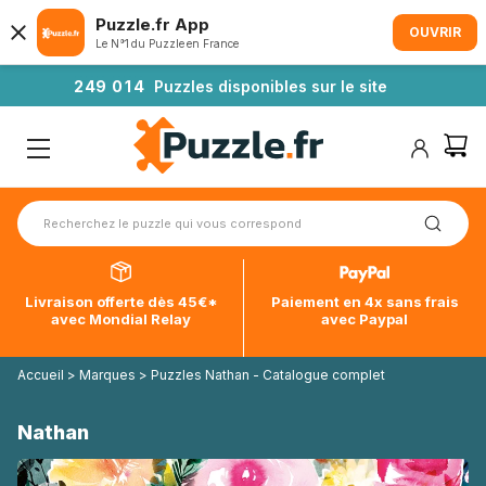
Puzzle.fr App
OUVRIR
Le N°1 du Puzzle en France
2
4
9
0
1
4
Puzzles disponibles sur le site
Livraison offerte dès 45€*
Paiement en 4x sans frais
avec Mondial Relay
avec Paypal
Accueil
>
Marques
>
Puzzles Nathan - Catalogue complet
Nathan