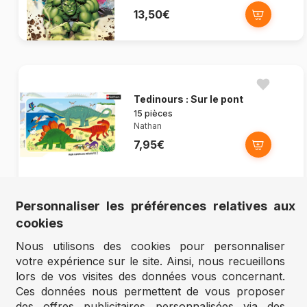
13,50€
Tedinours : Sur le pont
15 pièces
Nathan
7,95€
Personnaliser les préférences relatives aux
Nouveauté
cookies
Arc-en-Ciel des Animaux
Nous utilisons des cookies pour personnaliser
30 pièces
votre expérience sur le site. Ainsi, nous recueillons
Nathan
lors de vos visites des données vous concernant.
11,95€
Ces données nous permettent de vous proposer
des offres publicitaires personnalisées via des