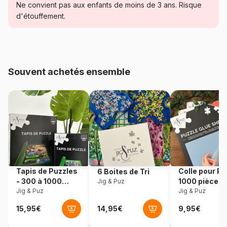
Ne convient pas aux enfants de moins de 3 ans. Risque
Catégorie
Puzzles - Art
d'étouffement.
Age
Puzzle pour Adultes (500 à
48.000 pièces)
Souvent achetés ensemble
Provenance
Pologne
Référence
Castorland-400416
EAN
5904438400416
Nombre de pièces
4000 pièces
Tapis de Puzzles
Colle pour Pu
6 Boites de Tri
Dimensions
138 x 68 cm
- 300 à 1000
1000 pièces
Jig & Puz
pièces
Jig & Puz
Jig & Puz