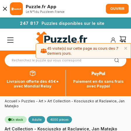
Puzzle.fr App
OUVRIR
Le N°1 du Puzzle en France
2
4
7
8
1
7
Puzzles disponibles sur le site
×
45 visite(s) sur cette page au cours des 7
derniers jours.
Livraison offerte dès 45€*
Paiement en 4x sans frais
avec Mondial Relay
avec Paypal
Accueil
>
Puzzles - Art
>
Art Collection - Kosciuszko at Raclawice, Jan
Matejko
En stock
Adulte
4000 pièces
Art Collection - Kosciuszko at Raclawice, Jan Matejko