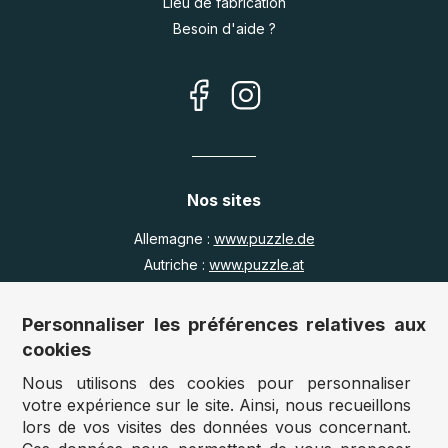
Lieu de fabrication
Besoin d'aide ?
Nos sites
Allemagne :
www.puzzle.de
Autriche :
www.puzzle.at
Belgique :
www.puzzle.be
Royaume Uni :
www.jigsawpuzzle.co.uk
Personnaliser les préférences relatives aux
cookies
Nous utilisons des cookies pour personnaliser
Accès revendeurs / détaillants
votre expérience sur le site. Ainsi, nous recueillons
lors de vos visites des données vous concernant.
Vous avez un magasin ?
Vous souhaitez accéder à nos prix revendeurs ?