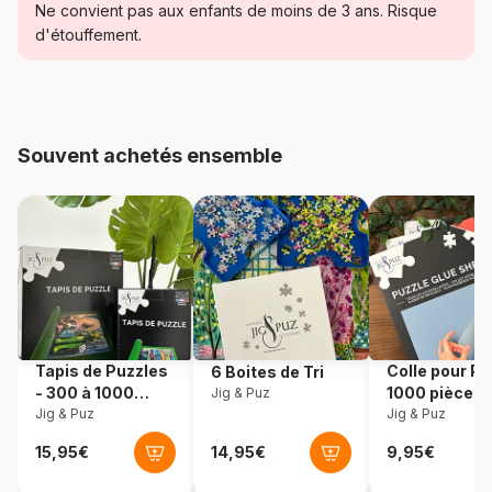
Ne convient pas aux enfants de moins de 3 ans. Risque
Catégorie
Puzzles - Planètes, Soleil,
d'étouffement.
Lune
Age
Puzzle pour Adultes (500 à
48.000 pièces)
Souvent achetés ensemble
Provenance
Pologne
Référence
Castorland-52158
EAN
5904438052158
Nombre de pièces
500 pièces
Tapis de Puzzles
Colle pour Pu
6 Boites de Tri
- 300 à 1000
1000 pièces
Jig & Puz
Dimensions
47 x 33 cm
pièces
Jig & Puz
Jig & Puz