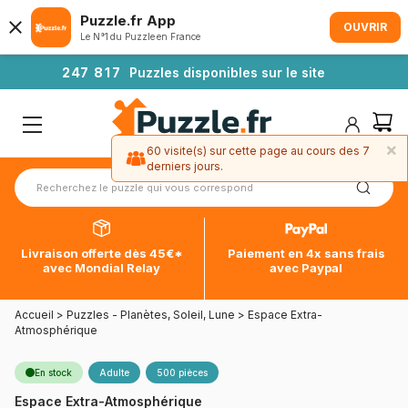
Puzzle.fr App
OUVRIR
Le N°1 du Puzzle en France
2
4
7
8
1
7
Puzzles disponibles sur le site
×
60 visite(s) sur cette page au cours des 7
derniers jours.
Livraison offerte dès 45€*
Paiement en 4x sans frais
avec Mondial Relay
avec Paypal
Accueil
>
Puzzles - Planètes, Soleil, Lune
>
Espace Extra-
Atmosphérique
En stock
Adulte
500 pièces
Espace Extra-Atmosphérique