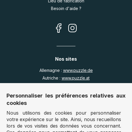
Lieu de fabrication
Besoin d'aide ?
Nos sites
Allemagne :
www.puzzle.de
Autriche :
www.puzzle.at
Belgique :
www.puzzle.be
Royaume Uni :
www.jigsawpuzzle.co.uk
Personnaliser les préférences relatives aux
cookies
Nous utilisons des cookies pour personnaliser
Accès revendeurs / détaillants
votre expérience sur le site. Ainsi, nous recueillons
lors de vos visites des données vous concernant.
Vous avez un magasin ?
Vous souhaitez accéder à nos prix revendeurs ?