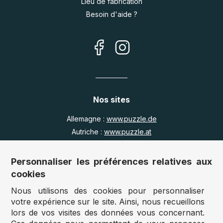
Lieu de fabrication
Besoin d'aide ?
Nos sites
Allemagne :
www.puzzle.de
Autriche :
www.puzzle.at
Belgique :
www.puzzle.be
Royaume Uni :
www.jigsawpuzzle.co.uk
Personnaliser les préférences relatives aux
cookies
Nous utilisons des cookies pour personnaliser
Accès revendeurs / détaillants
votre expérience sur le site. Ainsi, nous recueillons
lors de vos visites des données vous concernant.
Vous avez un magasin ?
Vous souhaitez accéder à nos prix revendeurs ?