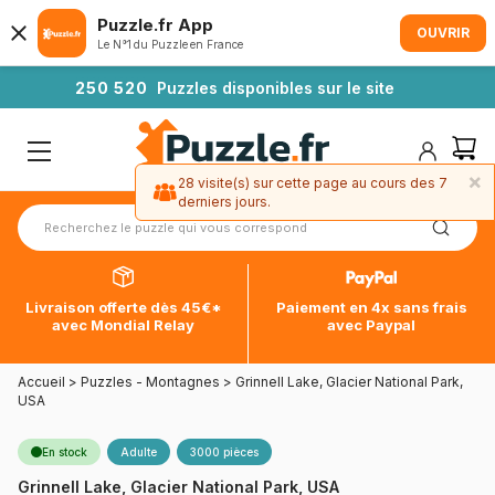
Puzzle.fr App
OUVRIR
Le N°1 du Puzzle en France
2
5
0
5
2
0
Puzzles disponibles sur le site
×
28 visite(s) sur cette page au cours des 7
derniers jours.
Livraison offerte dès 45€*
Paiement en 4x sans frais
avec Mondial Relay
avec Paypal
Accueil
>
Puzzles - Montagnes
>
Grinnell Lake, Glacier National Park,
USA
En stock
Adulte
3000 pièces
Grinnell Lake, Glacier National Park, USA