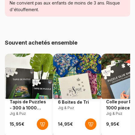
Ne convient pas aux enfants de moins de 3 ans. Risque
Catégorie
Puzzles - Montagnes
d'étouffement.
Age
Puzzle pour Adultes (500 à
48.000 pièces)
Souvent achetés ensemble
Provenance
Pologne
Référence
Castorland-300716
EAN
5904438300716
Nombre de pièces
3000 pièces
Tapis de Puzzles
Colle pour Pu
6 Boites de Tri
Dimensions
92 x 69 cm
- 300 à 1000
1000 pièces
Jig & Puz
pièces
Jig & Puz
Jig & Puz