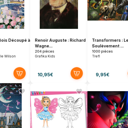
Bois Découpé à
Renoir Auguste : Richard
Transformers : L
Wagne...
Soulèvement ...
204 pièces
1000 pièces
le Wilson
Grafika Kids
Trefl
10,95€
9,95€