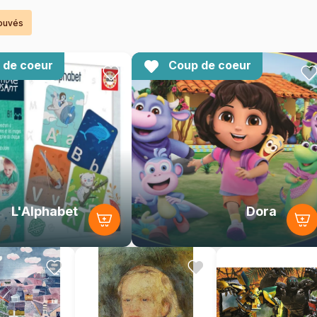
rouvés
 de coeur
Coup de coeur
L'Alphabet
Dora