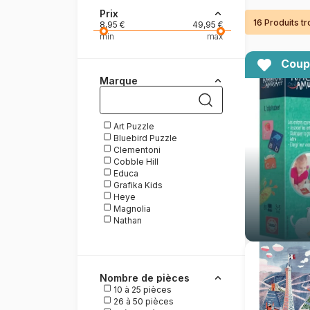
Prix
16 Produits t
Peinture au numéro
8,95 €
49,95 €
min
max
Coup
Marque
Art Puzzle
Bluebird Puzzle
Clementoni
Cobble Hill
Educa
Grafika Kids
Heye
Magnolia
Nathan
New York Puzzle
Company
Puzzle Michèle Wilson
Trefl
Nombre de pièces
10 à 25 pièces
26 à 50 pièces