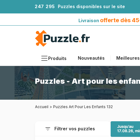
2
4
7
2
9
5
Puzzles disponibles sur le site
Livraison offerte dès 45€*
avec Mondial Relay
offerte dès 4
Livraison
Nouveautés
Meilleures
Produits
Thèmes
Puzzles - Art pour les enfa
Tailles
Formats
Accueil
>
Puzzles Art Pour Les Enfants 132
Âges
Artistes
Filtrer vos puzzles
Accessoires
Puzzles en bois