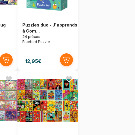
bug
Puzzles duo - J'apprends
à Com...
24 pièces
Bluebird Puzzle
12,95€