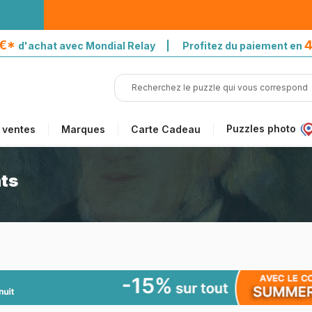
5€*
4
d'achat avec Mondial Relay | Profitez du paiement en
Puzzles photo
 ventes
Marques
Carte Cadeau
nts