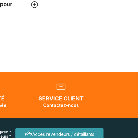
 pour
 pouvez
tats-
ellement
dant la
endra
TÉ
SERVICE CLIENT
née
Contactez-nous
asin ?
Accès revendeurs / détaillants
eurs ?