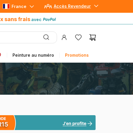
Accès Revendeur
France
Paiement en 4x sans frais
avec Paypal
x sans frais
avec
Peinture au numéro
Promotions