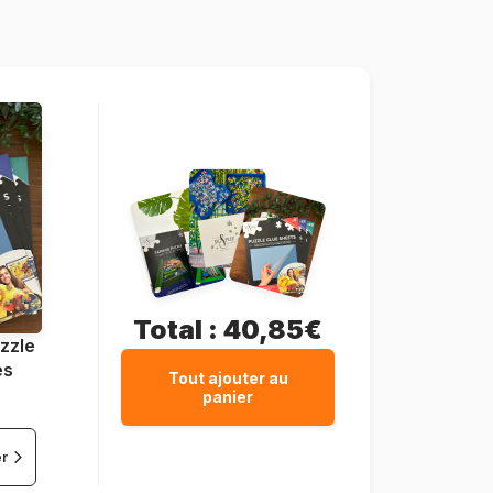
48 pièces
21 x 20 cm
Total :
40,85€
zzle
es
Tout ajouter au
panier
er