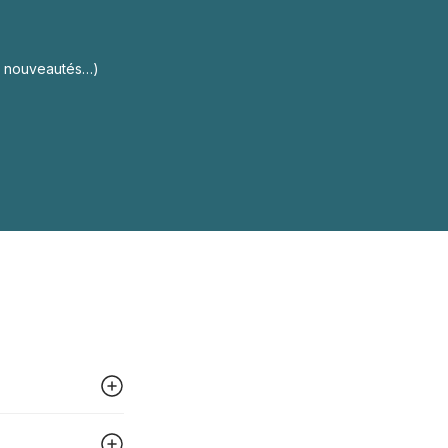
s, nouveautés…)
 peut