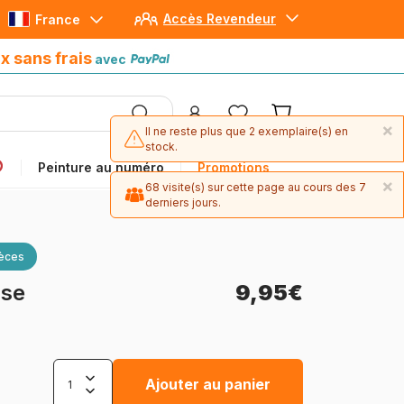
Accès Revendeur
France
Paiement en 4x sans frais
avec Paypal
x sans frais
avec
×
Il ne reste plus que 2 exemplaire(s) en
stock.
Peinture au numéro
Promotions
×
68 visite(s) sur cette page au cours des 7
derniers jours.
ièces
sse
9,95€
Ajouter au panier