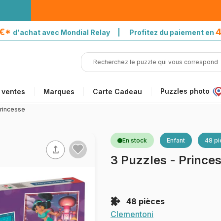
5€*
4
d'achat avec Mondial Relay | Profitez du paiement en
Puzzles photo
 ventes
Marques
Carte Cadeau
Princesse
En stock
Enfant
48 p
3 Puzzles - Prince
48 pièces
Clementoni