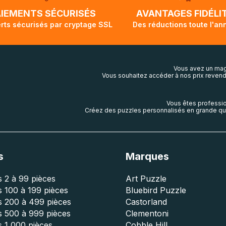
lis aura touché terre.
AIEMENTS SÉCURISÉS
AVANTAGES FIDÉLI
rts sécurisés par cryptage SSL
Des réductions toute l'an
Vous avez un mag
Vous souhaitez accéder à nos prix revend
Vous êtes professio
Créez des puzzles personnalisés en grande qua
s
Marques
 2 à 99 pièces
Art Puzzle
 100 à 199 pièces
Bluebird Puzzle
s 200 à 499 pièces
Castorland
s 500 à 999 pièces
Clementoni
 1 000 pièces
Cobble Hill