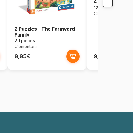
4 Puzzles - Disn
12 pièces
Clementoni
2 Puzzles - The Farmyard
Family
20 pièces
Clementoni
9,95€
9,95€