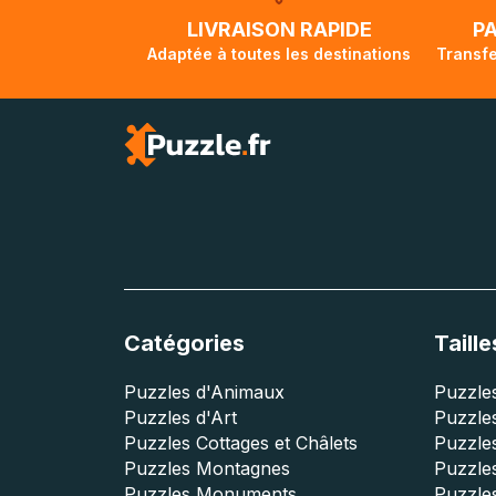
lorsque votre co
LIVRAISON RAPIDE
P
Adaptée à toutes les destinations
Transfe
Catégories
Taille
Puzzles d'Animaux
Puzzles
Puzzles d'Art
Puzzles
Puzzles Cottages et Châlets
Puzzle
Puzzles Montagnes
Puzzle
Puzzles Monuments
Puzzles