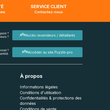
TÉ
SERVICE CLIENT
née
Contactez-nous
asin ?
Accès revendeurs / détaillants
eurs ?
nnel ?
Accéder au site Puzzle-pro
ntité.
À propos
Informations légales
Conditions d'utilisation
Confidentialités & protections des
données
Conditions de vente