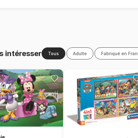
s intéresser
Tous
Adulte
Fabriqué en Fra
ie