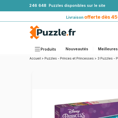
2
4
6
6
4
8
Puzzles disponibles sur le site
Livraison offerte dès 45€*
avec Mondial Relay
offerte dès 4
Livraison
Nouveautés
Meilleures
Produits
Accueil
>
Puzzles - Princes et Princesses
>
3 Puzzles - 
Thèmes
Tailles
Formats
Âges
Artistes
Accessoires
Puzzles en bois