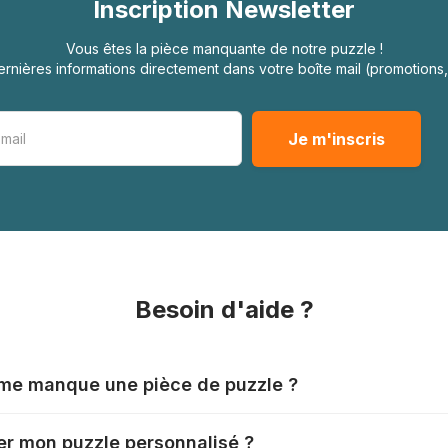
Inscription Newsletter
Vous êtes la pièce manquante de notre puzzle !
rnières informations directement dans votre boîte mail (promotion
Besoin d'aide ?
l me manque une pièce de puzzle ?
nts produisent leurs puzzles avec le plus grand soin, mais il
r mon puzzle personnalisé ?