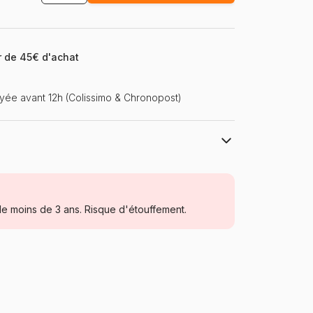
ir de 45€ d'achat
ée avant 12h (Colissimo & Chronopost)
Clementoni, le Puzzle européen Made in
Italie
Puzzles - Princes et Princesses
e moins de 3 ans. Risque d'étouffement.
à partir de 5 ans (31 à 49 pièces)
Italie
Clementoni-25304
8005125253043