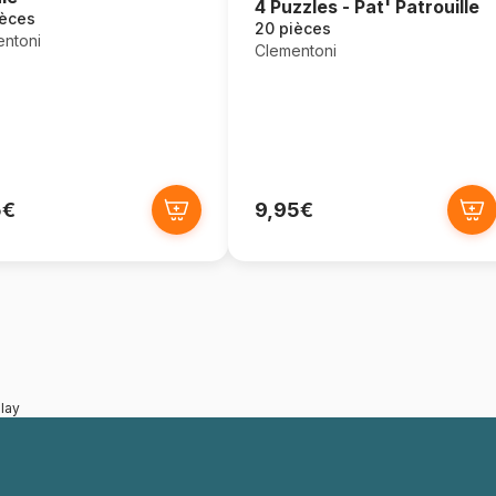
4 Puzzles - Pat' Patrouille
ièces
20 pièces
ntoni
Clementoni
5€
9,95€
lay