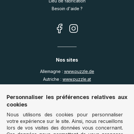
Lieu de fabrication
Besoin d'aide ?
Nos sites
Allemagne :
www.puzzle.de
Autriche :
www.puzzle.at
Belgique :
www.puzzle.be
Royaume Uni :
www.jigsawpuzzle.co.uk
Personnaliser les préférences relatives aux
cookies
Nous utilisons des cookies pour personnaliser
Accès revendeurs / détaillants
votre expérience sur le site. Ainsi, nous recueillons
lors de vos visites des données vous concernant.
Vous avez un magasin ?
Vous souhaitez accéder à nos prix revendeurs ?