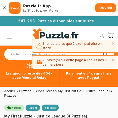
Puzzle.fr App
OUVRIR
Le N°1 du Puzzle en France
2
4
7
2
9
5
Puzzles disponibles sur le site
×
Il ne reste plus que 2 exemplaire(s) en
stock.
×
73 visite(s) sur cette page au cours des 7
derniers jours.
Livraison offerte dès 45€*
Paiement en 4x sans frais
avec Mondial Relay
avec Paypal
Accueil
>
Puzzles - Super Héros
>
My First Puzzle - Justice League (4
Puzzles)
En stock
Enfant
3 pièces
My First Puzzle - Justice League (4 Puzzles)