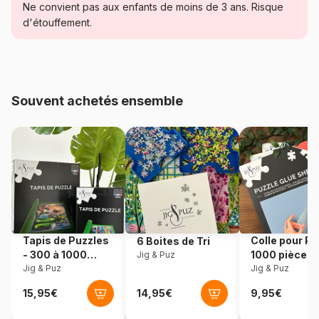
Ne convient pas aux enfants de moins de 3 ans. Risque
Catégorie
Puzzles - Super Héros
d'étouffement.
Age
à partir de 2 ans (2 à 10
pièces)
Souvent achetés ensemble
Provenance
Italie
Référence
Clementoni-20830
EAN
8005125208302
Nombre de pièces
3 pièces
Tapis de Puzzles
Colle pour Pu
6 Boites de Tri
- 300 à 1000
1000 pièces
Jig & Puz
pièces
Jig & Puz
Jig & Puz