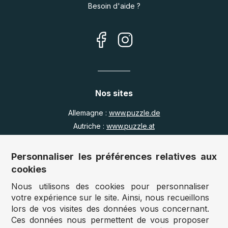
Besoin d'aide ?
Nos sites
Allemagne :
www.puzzle.de
Autriche :
www.puzzle.at
Belgique :
www.puzzle.be
Royaume Uni :
www.jigsawpuzzle.co.uk
Personnaliser les préférences relatives aux
cookies
Nous utilisons des cookies pour personnaliser
Accès revendeurs / détaillants
votre expérience sur le site. Ainsi, nous recueillons
lors de vos visites des données vous concernant.
Vous avez un magasin ?
Ces données nous permettent de vous proposer
Vous souhaitez accéder à nos prix revendeurs ?