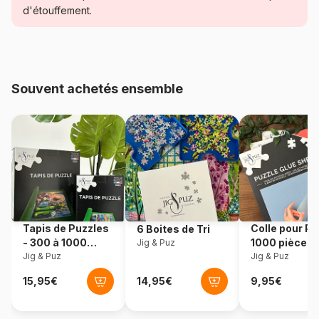
Catégorie
Puzzles - Super Héros
d'étouffement.
Age
à partir de 8 ans (101 à 250
pièces)
Souvent achetés ensemble
Provenance
Italie
Référence
Clementoni-25012
EAN
8005125250127
Nombre de pièces
104 pièces
Tapis de Puzzles
Colle pour Pu
6 Boites de Tri
Dimensions
38 x 27 cm
- 300 à 1000
1000 pièces
Jig & Puz
pièces
Jig & Puz
Jig & Puz