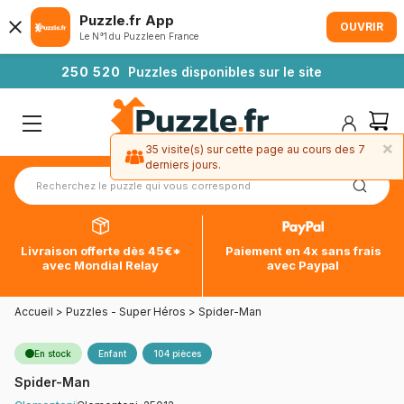
Puzzle.fr App
OUVRIR
Le N°1 du Puzzle en France
2
5
0
5
2
0
Puzzles disponibles sur le site
×
35 visite(s) sur cette page au cours des 7
derniers jours.
Livraison offerte dès 45€*
Paiement en 4x sans frais
avec Mondial Relay
avec Paypal
Accueil
>
Puzzles - Super Héros
>
Spider-Man
En stock
Enfant
104 pièces
Spider-Man