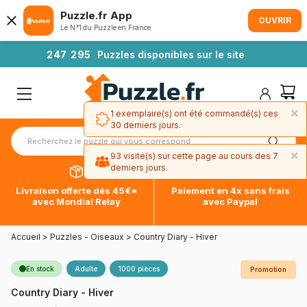
Puzzle.fr App
OUVRIR
Le N°1 du Puzzle en France
2
4
7
2
9
5
Puzzles disponibles sur le site
×
1 exemplaire(s) ont été commandé(s) ces
30 derniers jours.
×
93 visite(s) sur cette page au cours des 7
derniers jours.
Livraison offerte dès 45€*
Paiement en 4x sans frais
avec Mondial Relay
avec Paypal
Accueil
>
Puzzles - Oiseaux
>
Country Diary - Hiver
En stock
Adulte
1000 pièces
Promotion
Country Diary - Hiver