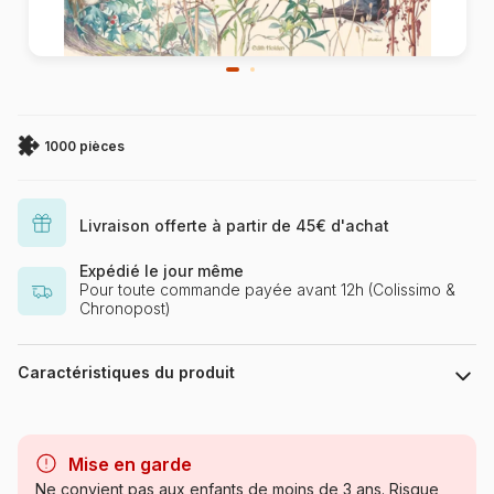
1000 pièces
Livraison offerte à partir de 45€ d'achat
Expédié le jour même
Pour toute commande payée avant 12h (Colissimo &
Chronopost)
Caractéristiques du produit
Marque
Cobble Hill
Mise en garde
Catégorie
Puzzles - Oiseaux
Ne convient pas aux enfants de moins de 3 ans. Risque