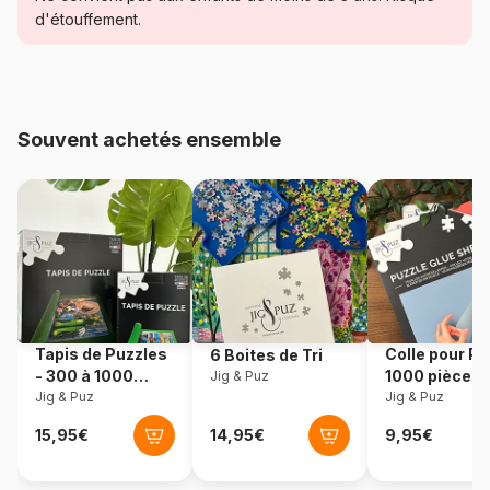
d'étouffement.
Age
Puzzle pour Adultes (500 à
48.000 pièces)
Provenance
États-Unis
Souvent achetés ensemble
Référence
Cobble-Hill-40095
EAN
625012400954
Nombre de pièces
1000 pièces
Dimensions
68 x 49 cm
Tapis de Puzzles
Colle pour Pu
6 Boites de Tri
- 300 à 1000
1000 pièces
Jig & Puz
pièces
Jig & Puz
Jig & Puz