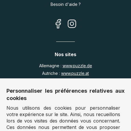
Besoin d'aide ?
Nos sites
Allemagne :
www.puzzle.de
Autriche :
www.puzzle.at
Belgique :
www.puzzle.be
Royaume Uni :
www.jigsawpuzzle.co.uk
Personnaliser les préférences relatives aux
cookies
Nous utilisons des cookies pour personnaliser
Accès revendeurs / détaillants
votre expérience sur le site. Ainsi, nous recueillons
lors de vos visites des données vous concernant.
Vous avez un magasin ?
Ces données nous permettent de vous proposer
Vous souhaitez accéder à nos prix revendeurs ?