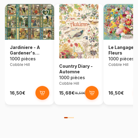
Jardiniere - A
Le Langage 
Gardener's
Fleurs
Calendar
1000 pièces
1000 pièces
Cobble Hill
Cobble Hill
Country Diary -
Automne
1000 pièces
Cobble Hill
16,50€
15,68€
16,50€
16,50€