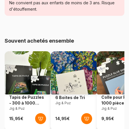
Ne convient pas aux enfants de moins de 3 ans. Risque
Catégorie
Puzzles - Monuments
d'étouffement.
Age
Puzzle pour Adultes (500 à
48.000 pièces)
Souvent achetés ensemble
Provenance
Roumanie
Référence
Dtoys-74683
EAN
5947502874683
Nombre de pièces
1000 pièces
Tapis de Puzzles
Colle pour Pu
6 Boites de Tri
Dimensions
68 x 47 cm
- 300 à 1000
1000 pièces
Jig & Puz
pièces
Jig & Puz
Jig & Puz