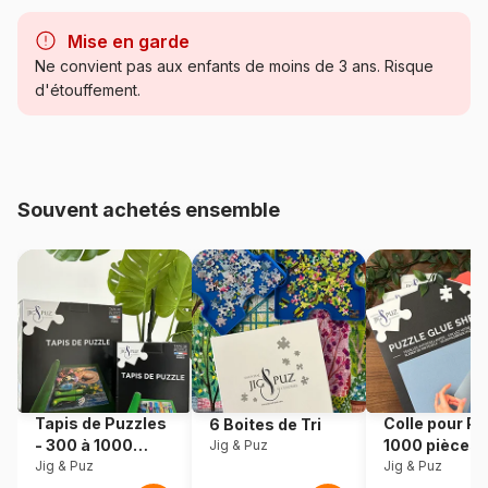
Marque
Puzzles DToys, des puzzles à
petits prix
Mise en garde
Ne convient pas aux enfants de moins de 3 ans. Risque
Catégorie
Puzzles - Art
d'étouffement.
Age
Puzzle pour Adultes (500 à
48.000 pièces)
Souvent achetés ensemble
Provenance
Roumanie
Référence
Dtoys-70074
EAN
5947502870074
Nombre de pièces
1000 pièces
Tapis de Puzzles
Colle pour Pu
6 Boites de Tri
Dimensions
68 x 47 cm
- 300 à 1000
1000 pièces
Jig & Puz
pièces
Jig & Puz
Jig & Puz
Matière primaire
Carton