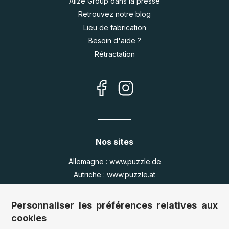
Alize Group dans la presse
Retrouvez notre blog
Lieu de fabrication
Besoin d'aide ?
Rétractation
Nos sites
Allemagne :
www.puzzle.de
Autriche :
www.puzzle.at
Belgique :
www.puzzle.be
Royaume Uni :
www.jigsawpuzzle.co.uk
Personnaliser les préférences relatives aux
cookies