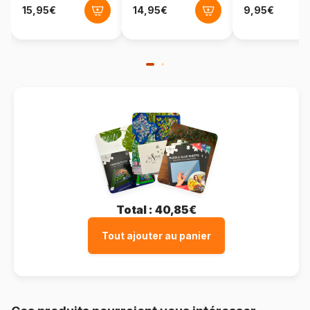
Format boîte
Boîte rectangulaire
Total :
40,85€
Tout ajouter au panier