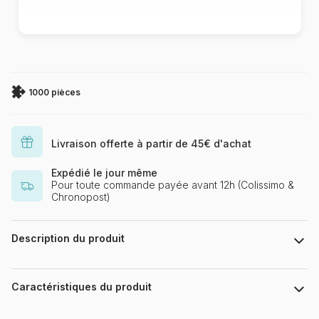
1000 pièces
Livraison offerte à partir de 45€ d'achat
Expédié le jour même
Pour toute commande payée avant 12h (Colissimo &
Chronopost)
Description du produit
Puzzle de 1000 pièces. Dimensions du puzzle assemblé : 68 x
47 cm.
Caractéristiques du produit