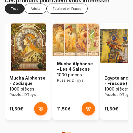
Ces produits pourraient vous intéresser
Tous
Adulte
Fabriqué en France
Mucha Alphonse
- Les 4 Saisons
1000 pièces
Mucha Alphonse
Egypte ancie
Puzzles DToys
- Zodiaque
- Fresque (dét
1000 pièces
1000 pièces
Puzzles DToys
Puzzles DToys
11,50€
11,50€
11,50€