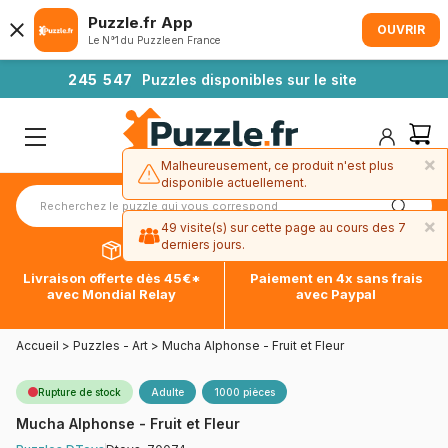
Puzzle.fr App
OUVRIR
Le N°1 du Puzzle en France
2
4
5
5
4
7
Puzzles disponibles sur le site
×
Malheureusement, ce produit n'est plus
disponible actuellement.
×
49 visite(s) sur cette page au cours des 7
derniers jours.
Livraison offerte dès 45€*
Paiement en 4x sans frais
avec Mondial Relay
avec Paypal
Accueil
>
Puzzles - Art
>
Mucha Alphonse - Fruit et Fleur
Rupture de stock
Adulte
1000 pièces
Mucha Alphonse - Fruit et Fleur