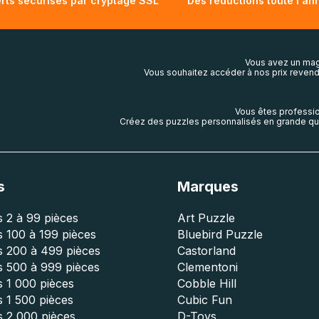
rts sécurisés par cryptage SSL
Des réductions toute l'an
Vous avez un mag
Vous souhaitez accéder à nos prix revend
Vous êtes professio
Créez des puzzles personnalisés en grande qua
s
Marques
 2 à 99 pièces
Art Puzzle
 100 à 199 pièces
Bluebird Puzzle
s 200 à 499 pièces
Castorland
s 500 à 999 pièces
Clementoni
 1 000 pièces
Cobble Hill
 1 500 pièces
Cubic Fun
s 2 000 pièces
D-Toys