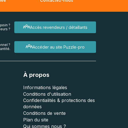
née
Contactez-nous
asin ?
Accès revendeurs / détaillants
eurs ?
nnel ?
Accéder au site Puzzle-pro
ntité.
À propos
Informations légales
Conditions d'utilisation
Confidentialités & protections des
données
Conditions de vente
Plan du site
Qui sommes nous ?