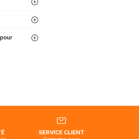
igner
tre
 pour
 pouvez
tats-
ellement
dant la
endra
TÉ
SERVICE CLIENT