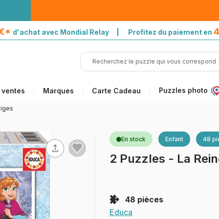
5€*
4
d'achat avec Mondial Relay | Profitez du paiement en
Puzzles photo
 ventes
Marques
Carte Cadeau
eiges
En stock
Enfant
48 p
2 Puzzles - La Rei
48 pièces
Educa