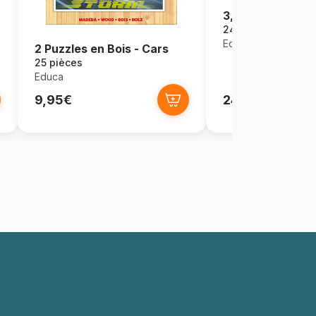
3,2,1 Go Challen
24 pièces
Educa
2 Puzzles en Bois - Cars
25 pièces
Educa
9,95€
24,95€