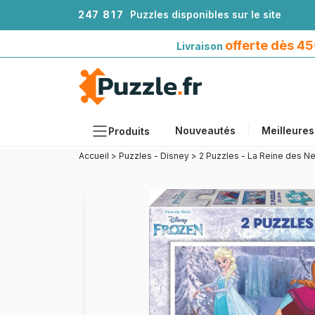
2
4
7
8
1
7
Puzzles disponibles sur le site
Livraison offerte dès 45€*
avec Mondial Relay
offerte dès 4
Livraison
Nouveautés
Meilleures
Produits
Accueil
>
Puzzles - Disney
>
2 Puzzles - La Reine des N
Thèmes
Tailles
Formats
Âges
Artistes
Accessoires
Puzzles en bois