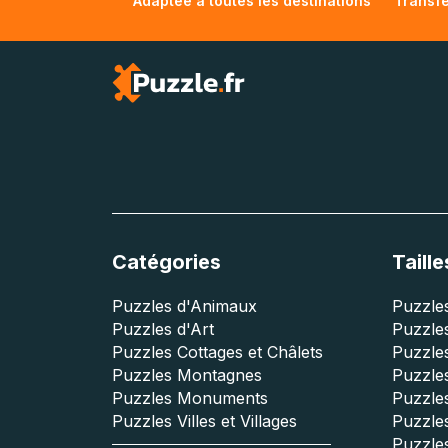
Adaptée à toutes les destinations
Transfe
Catégories
Taille
Puzzles d'Animaux
Puzzles
Puzzles d'Art
Puzzles
Puzzles Cottages et Châlets
Puzzle
Puzzles Montagnes
Puzzle
Puzzles Monuments
Puzzles
Puzzles Villes et Villages
Puzzles
Puzzle