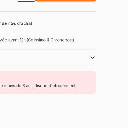
ir de 45€ d'achat
ée avant 12h (Colissimo & Chronopost)
Educa : un large choix de puzzles made
in Espagne
Puzzles - Disney
e moins de 3 ans. Risque d'étouffement.
à partir de 5 ans (31 à 49 pièces)
Espagne
Educa-16852
8412668168527