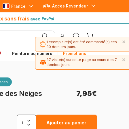
Accès Revendeur
France
Paiement en 4x sans frais
avec Paypal
x sans frais
avec
×
1 exemplaire(s) ont été commandé(s) ces
30 derniers jours.
Peinture au numéro
Promotions
×
37 visite(s) sur cette page au cours des 7
derniers jours.
ièces
ne des Neiges
7,95€
Ajouter au panier