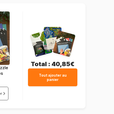
48 pièces
28 x 20 cm
Total :
40,85€
zzle
es
Tout ajouter au
panier
er