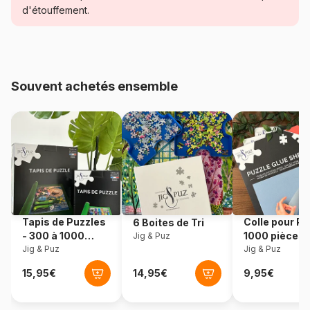
d'étouffement.
Age
Puzzle pour Adultes (500 à
48.000 pièces)
Provenance
Allemagne
Souvent achetés ensemble
Référence
Eurographics-6000-0735
EAN
628136607353
Nombre de pièces
1000 pièces
Dimensions
67 x 49 cm
Tapis de Puzzles
Colle pour Pu
6 Boites de Tri
- 300 à 1000
1000 pièces
Jig & Puz
pièces
Jig & Puz
Jig & Puz