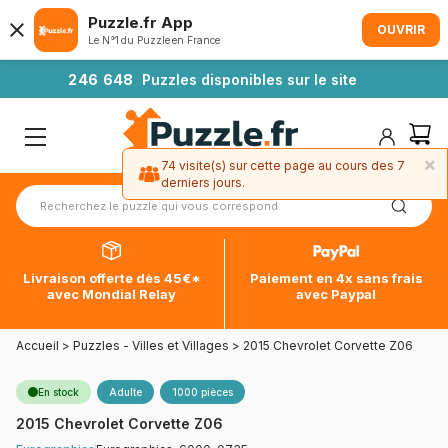
Puzzle.fr App
OUVRIR
Le N°1 du Puzzle en France
2
4
6
6
4
8
Puzzles disponibles sur le site
×
74 visite(s) sur cette page au cours des 7
derniers jours.
Livraison offerte dès 45€*
Paiement en 4x sans frais
avec Mondial Relay
avec Paypal
Accueil
>
Puzzles - Villes et Villages
>
2015 Chevrolet Corvette Z06
En stock
Adulte
1000 pièces
2015 Chevrolet Corvette Z06