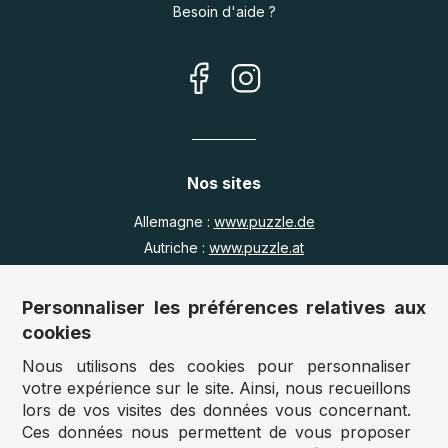
Besoin d'aide ?
Nos sites
Allemagne :
www.puzzle.de
Autriche :
www.puzzle.at
Belgique :
www.puzzle.be
Royaume Uni :
www.jigsawpuzzle.co.uk
Personnaliser les préférences relatives aux
cookies
Nous utilisons des cookies pour personnaliser
Accès revendeurs / détaillants
votre expérience sur le site. Ainsi, nous recueillons
lors de vos visites des données vous concernant.
Vous avez un magasin ?
Ces données nous permettent de vous proposer
Vous souhaitez accéder à nos prix revendeurs ?