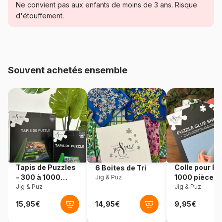
Catégorie
Puzzles - Cartes du Monde et
Ne convient pas aux enfants de moins de 3 ans. Risque
Mappemonde
d'étouffement.
Age
Puzzle pour Adultes (500 à
48.000 pièces)
Souvent achetés ensemble
Provenance
Allemagne
Référence
Eurographics-8220-0557
EAN
628136205573
Nombre de pièces
2000 pièces
Tapis de Puzzles
Colle pour Pu
6 Boites de Tri
Dimensions
68 x 97 cm
- 300 à 1000
1000 pièces
Jig & Puz
pièces
Jig & Puz
Jig & Puz
Matière primaire
Carton