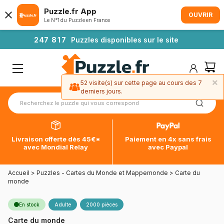
Puzzle.fr App
OUVRIR
Le N°1 du Puzzle en France
2
4
7
8
1
7
Puzzles disponibles sur le site
×
52 visite(s) sur cette page au cours des 7
derniers jours.
Livraison offerte dès 45€*
Paiement en 4x sans frais
avec Mondial Relay
avec Paypal
Accueil
>
Puzzles - Cartes du Monde et Mappemonde
>
Carte du
monde
En stock
Adulte
2000 pièces
Carte du monde