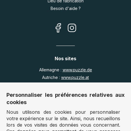
Lieu de fabrication
Besoin d'aide ?
Nos sites
Allemagne :
www.puzzle.de
Autriche :
www.puzzle.at
Belgique :
www.puzzle.be
Royaume Uni :
www.jigsawpuzzle.co.uk
Personnaliser les préférences relatives aux
cookies
Nous utilisons des cookies pour personnaliser
Accès revendeurs / détaillants
votre expérience sur le site. Ainsi, nous recueillons
lors de vos visites des données vous concernant.
Vous avez un magasin ?
Vous souhaitez accéder à nos prix revendeurs ?