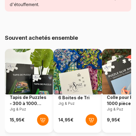
Coucher de soleil
d'étouffement.
Age
Puzzle pour Adultes (500 à
48.000 pièces)
Souvent achetés ensemble
Provenance
Pologne
Référence
Eurographics-6000-1003
EAN
628136610032
Nombre de pièces
1000 pièces
Tapis de Puzzles
Colle pour Pu
6 Boites de Tri
Dimensions
67 x 49 cm
- 300 à 1000
1000 pièces
Jig & Puz
pièces
Jig & Puz
Jig & Puz
Matière primaire
Carton