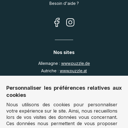
Besoin d'aide ?
Nos sites
Allemagne :
www.puzzle.de
Autriche :
www.puzzle.at
Belgique :
www.puzzle.be
Royaume Uni :
www.jigsawpuzzle.co.uk
Personnaliser les préférences relatives aux
cookies
Nous utilisons des cookies pour personnaliser
Accès revendeurs / détaillants
votre expérience sur le site. Ainsi, nous recueillons
lors de vos visites des données vous concernant.
Vous avez un magasin ?
Ces données nous permettent de vous proposer
Vous souhaitez accéder à nos prix revendeurs ?