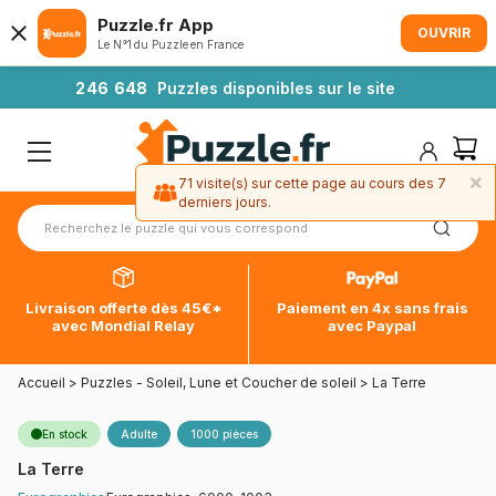
Puzzle.fr App
OUVRIR
Le N°1 du Puzzle en France
2
4
6
6
4
8
Puzzles disponibles sur le site
×
71 visite(s) sur cette page au cours des 7
derniers jours.
Livraison offerte dès 45€*
Paiement en 4x sans frais
avec Mondial Relay
avec Paypal
Accueil
>
Puzzles - Soleil, Lune et Coucher de soleil
>
La Terre
En stock
Adulte
1000 pièces
La Terre