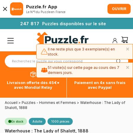
Puzzle.fr App
OUVRIR
Le N°1 du Puzzle en France
2
4
7
8
1
7
Puzzles disponibles sur le site
×
Il ne reste plus que 3 exemplaire(s) en
stock.
×
51 visite(s) sur cette page au cours des 7
derniers jours.
Livraison offerte dès 45€*
Paiement en 4x sans frais
avec Mondial Relay
avec Paypal
Accueil
>
Puzzles - Hommes et Femmes
>
Waterhouse : The Lady of
Shalott, 1888
En stock
Adulte
1000 pièces
Waterhouse : The Lady of Shalott, 1888