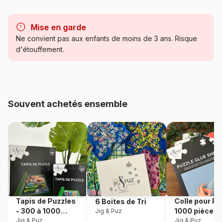
Marque
Eurographics
Mise en garde
Catégorie
Puzzles - Hommes et Femmes
Ne convient pas aux enfants de moins de 3 ans. Risque
d'étouffement.
Age
Puzzle pour Adultes (500 à
48.000 pièces)
Provenance
Pologne
Souvent achetés ensemble
Référence
Eurographics-6000-1133
EAN
628136611336
Nombre de pièces
1000 pièces
Dimensions
67 x 49 cm
Tapis de Puzzles
Colle pour Pu
6 Boites de Tri
- 300 à 1000
1000 pièces
Jig & Puz
Matière primaire
Carton
pièces
Jig & Puz
Jig & Puz