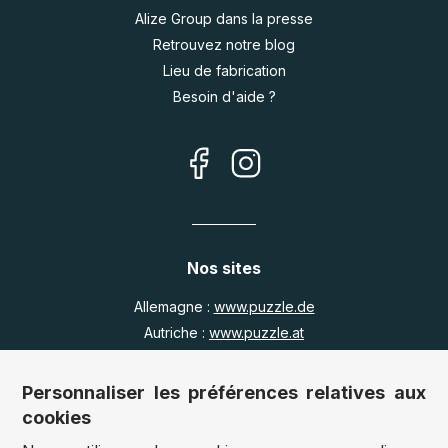
Alize Group dans la presse
Retrouvez notre blog
Lieu de fabrication
Besoin d'aide ?
Nos sites
Allemagne :
www.puzzle.de
Autriche :
www.puzzle.at
Belgique :
www.puzzle.be
Royaume Uni :
www.jigsawpuzzle.co.uk
Personnaliser les préférences relatives aux
cookies