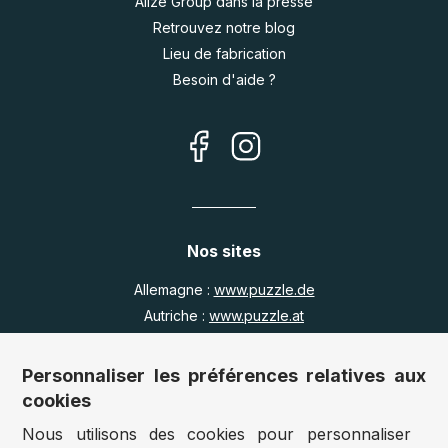
Alize Group dans la presse
Retrouvez notre blog
Lieu de fabrication
Besoin d'aide ?
Nos sites
Allemagne :
www.puzzle.de
Autriche :
www.puzzle.at
Belgique :
www.puzzle.be
Royaume Uni :
www.jigsawpuzzle.co.uk
Personnaliser les préférences relatives aux
cookies
Nous utilisons des cookies pour personnaliser
Accès revendeurs / détaillants