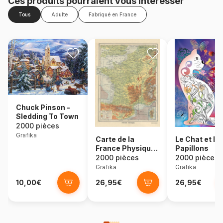
Ces produits pourraient vous intéresser
Tous
Adulte
Fabriqué en France
Chuck Pinson -
Sledding To Town
2000 pièces
Grafika
Carte de la
Le Chat et le
France Physique
Papillons
- Larousse, 1925
2000 pièces
2000 pièces
Grafika
Grafika
10,00€
26,95€
26,95€