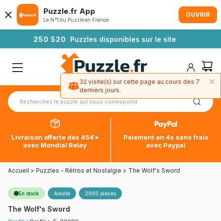
Puzzle.fr App
OUVRIR
Le N°1 du Puzzle en France
2
5
0
5
2
0
Puzzles disponibles sur le site
×
32 visite(s) sur cette page au cours des 7
derniers jours.
Livraison offerte dès 45€*
Paiement en 4x sans frais
avec Mondial Relay
avec Paypal
Accueil
>
Puzzles - Rétros et Nostalgie
>
The Wolf's Sword
En stock
Adulte
2000 pièces
The Wolf's Sword