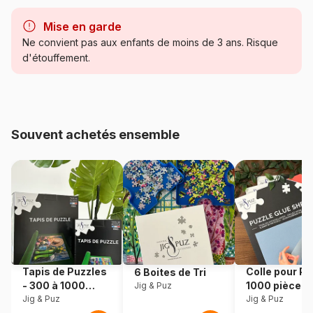
Marque
Grafika
Mise en garde
Catégorie
Puzzles - Rétros et Nostalgie
Ne convient pas aux enfants de moins de 3 ans. Risque
d'étouffement.
Age
Puzzle pour Adultes (500 à
48.000 pièces)
Provenance
Fabriqué en France
Souvent achetés ensemble
Référence
Grafika-F-30280
EAN
3663384302800
Nombre de pièces
2000 pièces
Dimensions
98 x 69 cm
Tapis de Puzzles
Colle pour Pu
6 Boites de Tri
- 300 à 1000
1000 pièces
Jig & Puz
Matière primaire
Carton
pièces
Jig & Puz
Jig & Puz