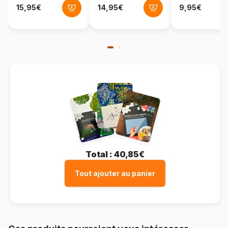
Format boîte
Boîte en carton
Total :
40,85€
Tout ajouter au panier