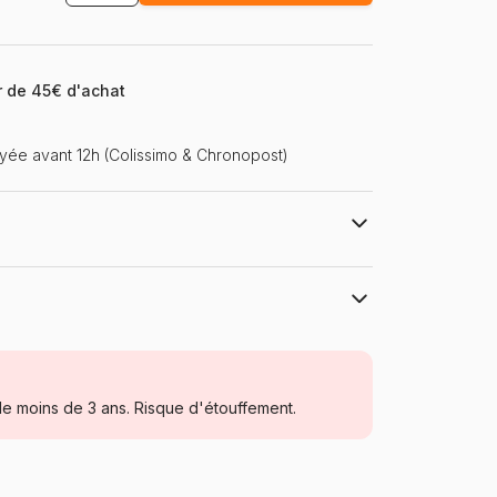
ir de 45€ d'achat
ée avant 12h (Colissimo & Chronopost)
r
Hachette
Puzzles - Ports
e moins de 3 ans. Risque d'étouffement.
Puzzle pour Adultes (500 à 48.000
pièces)
Fabriqué en France