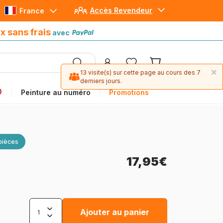
Accès Revendeur
France
Paiement en 4x sans frais
avec Paypal
x sans frais
avec
×
13 visite(s) sur cette page au cours des 7
derniers jours.
Peinture au numéro
Promotions
pièces
17,95€
Ajouter au panier