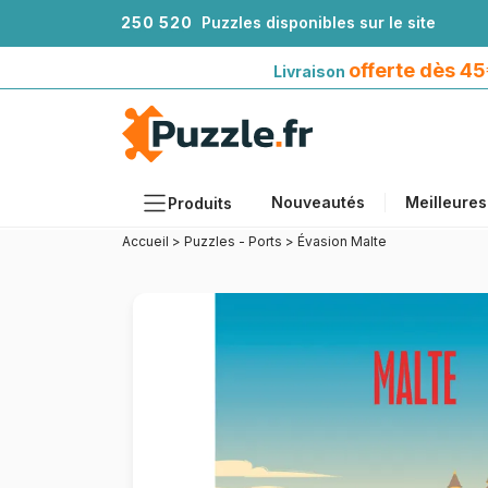
2
5
0
5
2
0
Puzzles disponibles sur le site
Livraison offerte dès 45€*
avec Mondial Relay
offerte dès 4
Livraison
Nouveautés
Meilleures
Produits
Accueil
>
Puzzles - Ports
>
Évasion Malte
Thèmes
Tailles
Formats
Âges
Artistes
Accessoires
Puzzles en bois