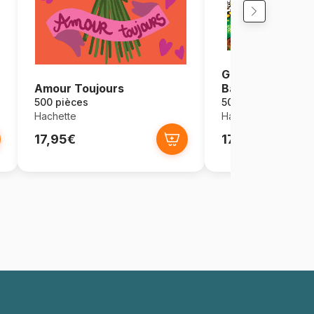
Grands Classiqu
Amour Toujours
Bambi
500 pièces
500 pièces
Hachette
Hachette
17,95€
17,95€