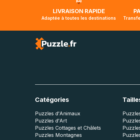
traversée, le su
lorsque votre co
LIVRAISON RAPIDE
P
Adaptée à toutes les destinations
Transfe
Catégories
Taille
Puzzles d'Animaux
Puzzles
Puzzles d'Art
Puzzles
Puzzles Cottages et Châlets
Puzzle
Puzzles Montagnes
Puzzle