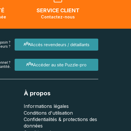
endra
TÉ
SERVICE CLIENT
née
Contactez-nous
asin ?
Accès revendeurs / détaillants
eurs ?
nnel ?
Accéder au site Puzzle-pro
ntité.
À propos
Informations légales
Conditions d'utilisation
Confidentialités & protections des
données