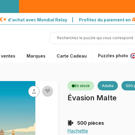
5€*
4
d'achat avec Mondial Relay | Profitez du paiement en
Puzzles photo
 ventes
Marques
Carte Cadeau
En stock
Adulte
500 
Évasion Malte
500 pièces
Hachette