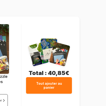
Hachette-Puzzle-0027
3663384100277
500 pièces
47 x 34 cm
Total :
40,85€
zzle
es
Tout ajouter au
panier
er