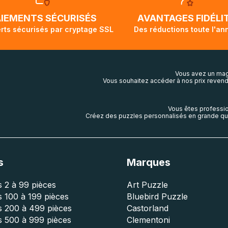
ivi de votre commande ne soit pas modifié. Ce dernier repr
lis aura touché terre.
AIEMENTS SÉCURISÉS
AVANTAGES FIDÉLI
rts sécurisés par cryptage SSL
Des réductions toute l'an
Vous avez un mag
Vous souhaitez accéder à nos prix revend
Vous êtes professio
Créez des puzzles personnalisés en grande qua
s
Marques
 2 à 99 pièces
Art Puzzle
 100 à 199 pièces
Bluebird Puzzle
s 200 à 499 pièces
Castorland
s 500 à 999 pièces
Clementoni