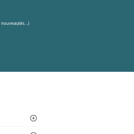
s, nouveautés…)
 peut