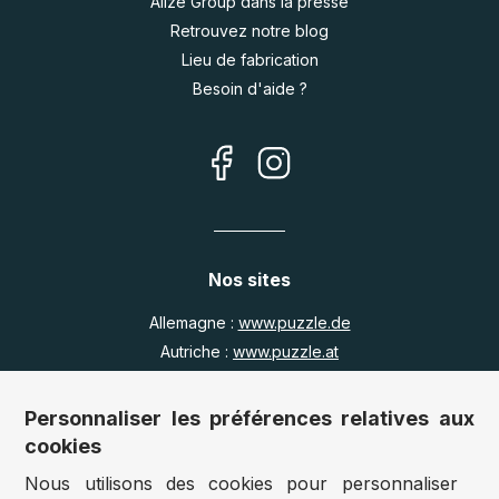
Alize Group dans la presse
Retrouvez notre blog
Lieu de fabrication
Besoin d'aide ?
Nos sites
Allemagne :
www.puzzle.de
Autriche :
www.puzzle.at
Belgique :
www.puzzle.be
Royaume Uni :
www.jigsawpuzzle.co.uk
Personnaliser les préférences relatives aux
cookies
Nous utilisons des cookies pour personnaliser
Accès revendeurs / détaillants