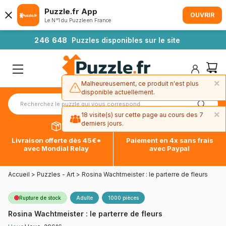
Puzzle.fr App
OUVRIR
Le N°1 du Puzzle en France
2
4
6
6
4
8
Puzzles disponibles sur le site
×
Malheureusement, ce produit n'est plus
disponible actuellement.
×
18 visite(s) sur cette page au cours des 7
derniers jours.
Livraison offerte dès 45€*
Paiement en 4x sans frais
avec Mondial Relay
avec Paypal
Accueil
>
Puzzles - Art
>
Rosina Wachtmeister : le parterre de fleurs
Rupture de stock
Adulte
1000 pièces
Rosina Wachtmeister : le parterre de fleurs