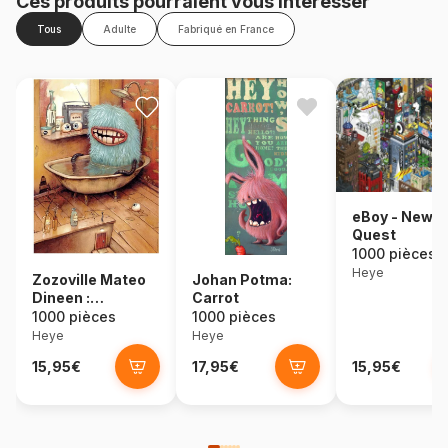
Ces produits pourraient vous intéresser
Tous
Adulte
Fabriqué en France
eBoy - New Y
Quest
1000 pièces
Heye
Zozoville Mateo
Johan Potma:
Dineen :
Carrot
Baignoire
1000 pièces
1000 pièces
Heye
Heye
15,95€
17,95€
15,95€