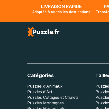
lorsque votre co
LIVRAISON RAPIDE
P
Adaptée à toutes les destinations
Transfe
Catégories
Taille
Puzzles d'Animaux
Puzzles
Puzzles d'Art
Puzzles
Puzzles Cottages et Châlets
Puzzle
Puzzles Montagnes
Puzzle
Puzzles Monuments
Puzzles