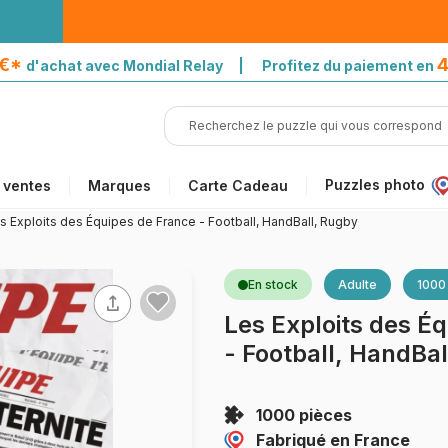
5€*
4
d'achat avec Mondial Relay | Profitez du paiement en
Puzzles photo
 ventes
Marques
Carte Cadeau
s Exploits des Équipes de France - Football, HandBall, Rugby
En stock
Adulte
1000
Les Exploits des É
- Football, HandBa
1000 pièces
Fabriqué en France