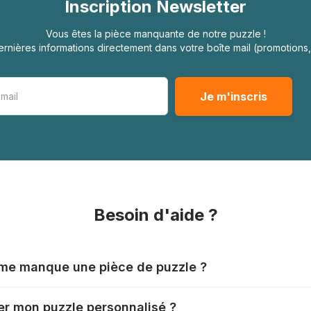
Inscription Newsletter
Vous êtes la pièce manquante de notre puzzle !
rnières informations directement dans votre boîte mail (promotion
Besoin d'aide ?
l me manque une pièce de puzzle ?
nts produisent leurs puzzles avec le plus grand soin, mais il
r mon puzzle personnalisé ?