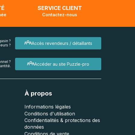
TÉ
SERVICE CLIENT
née
Contactez-nous
asin ?
Accès revendeurs / détaillants
eurs ?
nnel ?
Accéder au site Puzzle-pro
ntité.
À propos
Informations légales
Conditions d'utilisation
Confidentialités & protections des
données
Conditions de vente