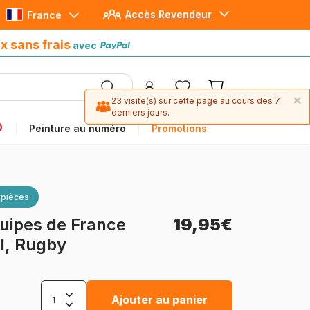
Accès Revendeur
France
Paiement en 4x sans frais
avec Paypal
x sans frais
avec
×
23 visite(s) sur cette page au cours des 7
derniers jours.
Peinture au numéro
Promotions
 pièces
quipes de France
19,95€
ll, Rugby
Ajouter au panier