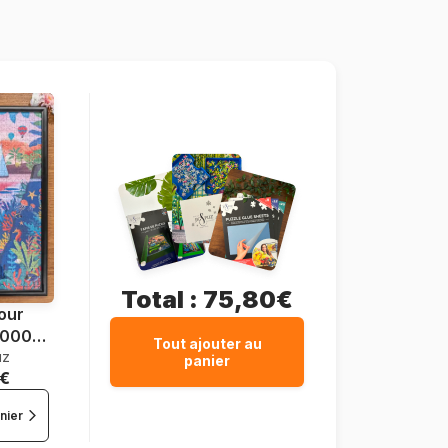
LEQUIPE-PUZZEQ001
3663384400674
1000 pièces
69 x 47 cm
Total :
75,80€
our
1000
Tout ajouter au
uz
s
panier
 €
nier