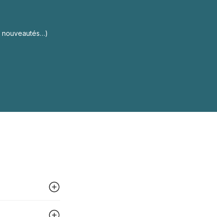
s, nouveautés…)
 peut