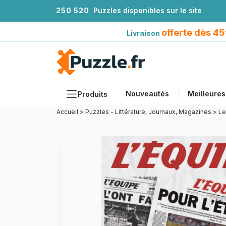
2
5
0
5
2
0
Puzzles disponibles sur le site
Livraison offerte dès 45€*
avec Mondial Relay
offerte dès 4
Livraison
Nouveautés
Meilleures
Produits
Accueil
>
Puzzles - Littérature, Journaux, Magazines
>
Le
Thèmes
Tailles
Formats
Âges
Artistes
Accessoires
Puzzles en bois