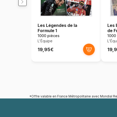
Les Légendes de la
Les 
Formule 1
de F
Bask
1000 pièces
1000
L'Équipe
L'Équ
19,95€
19,
*Offre valable en France Métropolitaine avec Mondial Re