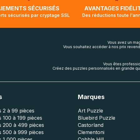
lis aura touché terre.
AIEMENTS SÉCURISÉS
AVANTAGES FIDÉLI
rts sécurisés par cryptage SSL
Des réductions toute l'an
Vous avez un mag
Vous souhaitez accéder à nos prix revend
Vous êtes professio
Créez des puzzles personnalisés en grande qua
s
Marques
 2 à 99 pièces
Art Puzzle
 100 à 199 pièces
Bluebird Puzzle
s 200 à 499 pièces
Castorland
s 500 à 999 pièces
Clementoni
 1 000 pièces
Cobble Hill