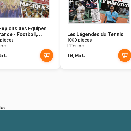
Exploits des Équipes
rance - Football,
Les Légendes du Tennis
et, Rugby
 pièces
1000 pièces
ipe
L'Équipe
95€
19,95€
lay