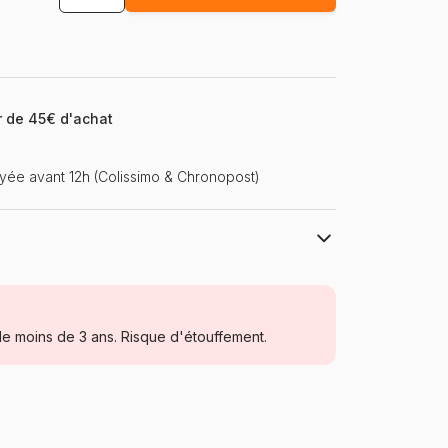
ir de 45€ d'achat
ée avant 12h (Colissimo & Chronopost)
L'Équipe
Puzzles - Littérature, Journaux,
Magazines
e moins de 3 ans. Risque d'étouffement.
Puzzle pour Adultes (500 à 48.000
pièces)
Fabriqué en France