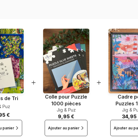
Référence
EAN
Nombre de pièces
Dimensions
Colle pour Puzzle
Cadre p
s de Tri
1000 pièces
Puzzles 
& Puz
Jig & Puz
Jig & P
pièce
95 €
9,95 €
34,95
u panier
Ajouter au panier
Ajouter au pa