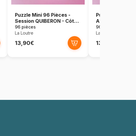
Puzzle Mini 96 Pièces -
Puzzle Mini 96 P
Session QUIBERON - Côte
AILLEURS dans t
Sauvage
96 pièces
96 pièces
La Loutre
La Loutre
13,90€
13,90€