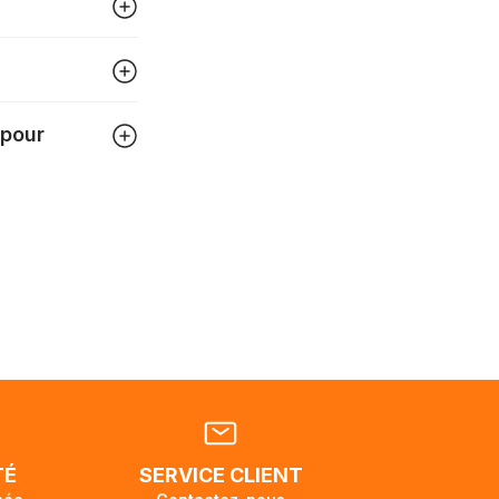
igner
tre
 pour
 pouvez
tats-
ellement
dant la
endra
TÉ
SERVICE CLIENT