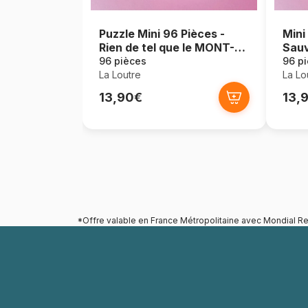
Puzzle Mini 96 Pièces -
Mini
Rien de tel que le MONT-
Sau
SAINT-MICHEL
96 pièces
96 p
La Loutre
La Lo
13,90€
13,
*Offre valable en France Métropolitaine avec Mondial Re