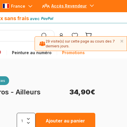
Accès Revendeur
France
Paiement en 4x sans frais
avec Paypal
x sans frais
avec
×
29 visite(s) sur cette page au cours des 7
derniers jours.
Peinture au numéro
Promotions
ces
os - Ailleurs
34,90€
Ajouter au panier