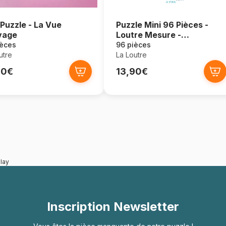
 Puzzle - La Vue
Puzzle Mini 96 Pièces -
vage
Loutre Mesure -
Oceanopolis
ièces
96 pièces
utre
La Loutre
90€
13,90€
lay
Inscription Newsletter