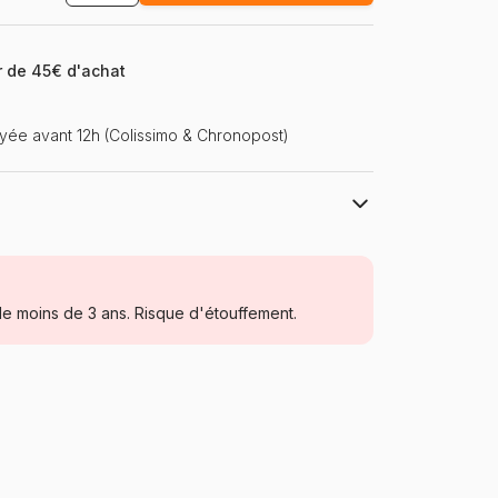
ir de 45€ d'achat
ée avant 12h (Colissimo & Chronopost)
La Loutre
Peintures au numéro
e moins de 3 ans. Risque d'étouffement.
Puzzle pour Adultes (500 à 48.000
pièces)
Fabriqué en France
La-Loutre-PPN-339403
3760301339403