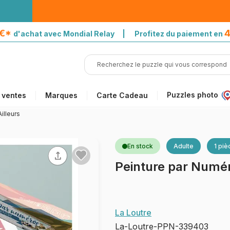
5€*
4
d'achat avec Mondial Relay | Profitez du paiement en
Puzzles photo
 ventes
Marques
Carte Cadeau
illeurs
En stock
Adulte
1 piè
Peinture par Numér
La Loutre
La-Loutre-PPN-339403