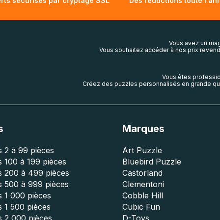
rts sécurisés par cryptage SSL
Des réductions toute l'an
Vous avez un mag
Vous souhaitez accéder à nos prix revend
Vous êtes professio
Créez des puzzles personnalisés en grande qua
s
Marques
 2 à 99 pièces
Art Puzzle
 100 à 199 pièces
Bluebird Puzzle
s 200 à 499 pièces
Castorland
s 500 à 999 pièces
Clementoni
 1 000 pièces
Cobble Hill
 1 500 pièces
Cubic Fun
s 2 000 pièces
D-Toys