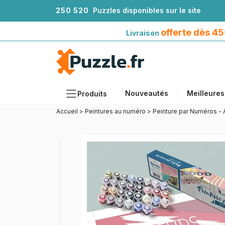
2
5
0
5
2
0
Puzzles disponibles sur le site
Livraison offerte dès 45€*
avec Mondial Relay
offerte dès 4
Livraison
Nouveautés
Meilleures
Produits
Accueil
>
Peintures au numéro
>
Peinture par Numéros - A
Thèmes
Tailles
Formats
Âges
Artistes
Accessoires
Puzzles en bois