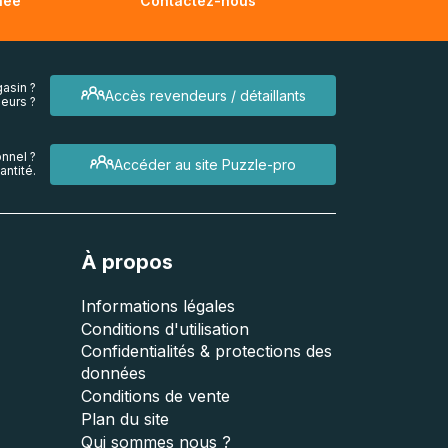
née
Contactez-nous
asin ?
Accès revendeurs / détaillants
eurs ?
nnel ?
Accéder au site Puzzle-pro
ntité.
À propos
Informations légales
Conditions d'utilisation
Confidentialités & protections des
données
Conditions de vente
Plan du site
Qui sommes nous ?