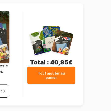
40 x 50 cm
Total :
40,85€
zzle
es
Tout ajouter au
panier
er