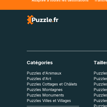
Adaptée à toutes les destinations
Transfe
Catégories
Taille
Puzzles d'Animaux
Puzzles
Puzzles d'Art
Puzzles
Puzzles Cottages et Châlets
Puzzle
Puzzles Montagnes
Puzzle
Puzzles Monuments
Puzzles
Puzzles Villes et Villages
Puzzles
Puzzle