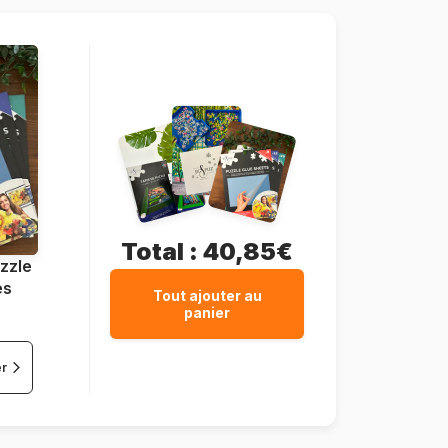
48 pièces
37 x 29 cm
Total :
40,85€
zzle
es
Tout ajouter au
panier
er