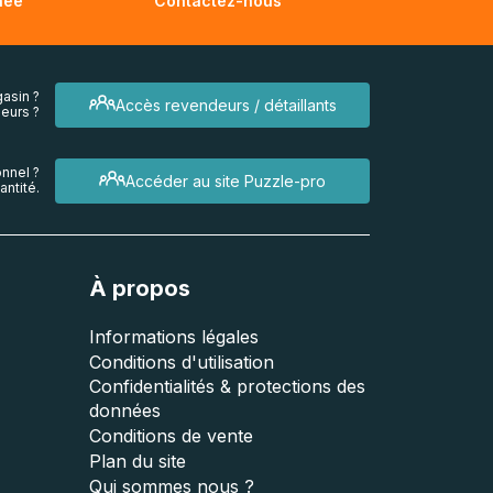
née
Contactez-nous
asin ?
Accès revendeurs / détaillants
eurs ?
nnel ?
Accéder au site Puzzle-pro
ntité.
À propos
Informations légales
Conditions d'utilisation
Confidentialités & protections des
données
Conditions de vente
Plan du site
Qui sommes nous ?