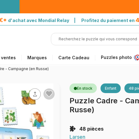
5€*
4
d'achat avec Mondial Relay | Profitez du paiement en
Puzzles photo
 ventes
Marques
Carte Cadeau
dre - Campagne (en Russe)
En stock
Enfant
48 p
Puzzle Cadre - Ca
Russe)
48 pièces
Larsen