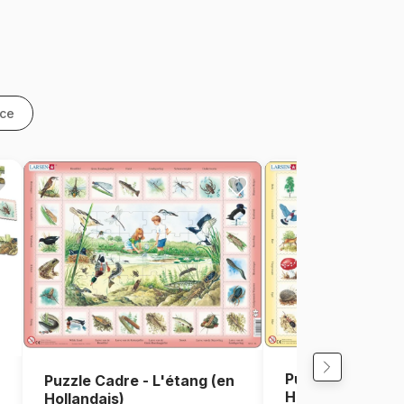
nce
Puzzle Cadre - L
Puzzle Cadre - L'étang (en
Hollandais)
Hollandais)