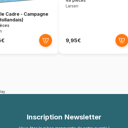
48 pièces
Larsen
le Cadre - Campagne
Hollandais)
ièces
n
5€
9,95€
lay
Inscription Newsletter