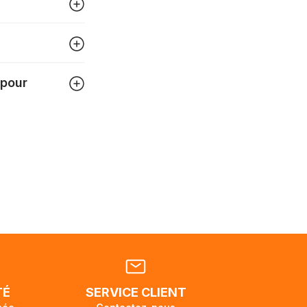
igner
tre
 pour
 pouvez
tats-
ellement
dant la
endra
TÉ
SERVICE CLIENT