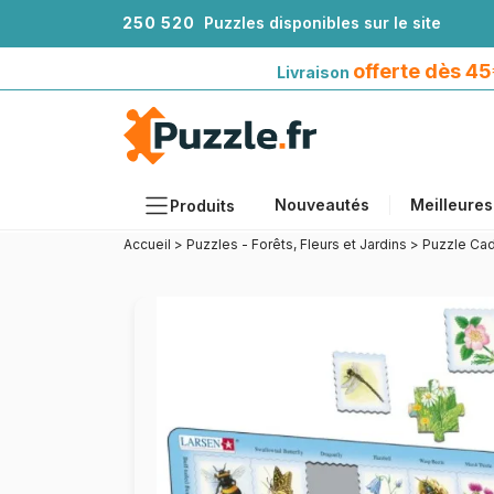
2
5
0
5
2
0
Puzzles disponibles sur le site
Livraison offerte dès 45€*
avec Mondial Relay
offerte dès 4
Livraison
Nouveautés
Meilleures
Produits
Accueil
>
Puzzles - Forêts, Fleurs et Jardins
>
Puzzle Ca
Thèmes
Tailles
Formats
Âges
Artistes
Accessoires
Puzzles en bois