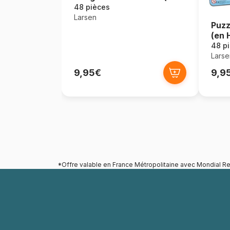
Anglais)
48 pièces
Larsen
Puzz
(en 
48 p
Larse
9,95€
9,9
*Offre valable en France Métropolitaine avec Mondial Re