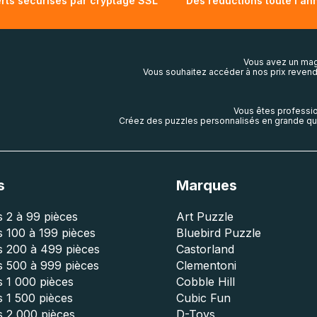
rts sécurisés par cryptage SSL
Des réductions toute l'an
Vous avez un mag
Vous souhaitez accéder à nos prix revend
Vous êtes professio
Créez des puzzles personnalisés en grande qua
s
Marques
 2 à 99 pièces
Art Puzzle
 100 à 199 pièces
Bluebird Puzzle
s 200 à 499 pièces
Castorland
s 500 à 999 pièces
Clementoni
 1 000 pièces
Cobble Hill
 1 500 pièces
Cubic Fun
s 2 000 pièces
D-Toys