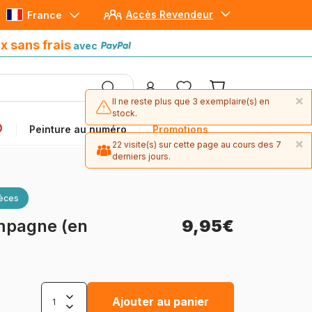
Accès Revendeur
France
Paiement en 4x sans frais
avec Paypal
x sans frais
avec
×
Il ne reste plus que 3 exemplaire(s) en
stock.
Peinture au numéro
Promotions
×
22 visite(s) sur cette page au cours des 7
derniers jours.
ièces
mpagne (en
9,95€
Ajouter au panier