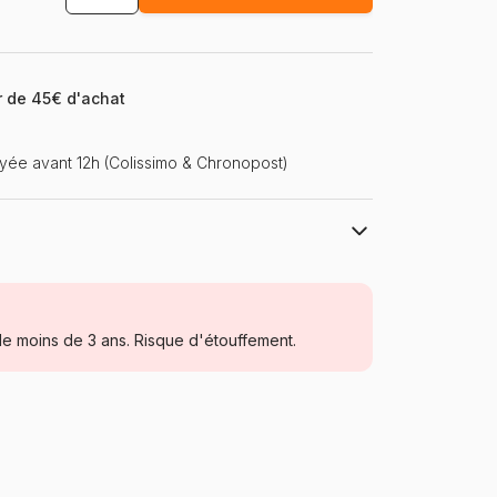
ir de 45€ d'achat
ée avant 12h (Colissimo & Chronopost)
Larsen
Puzzles - Forêts, Fleurs et Jardins
e moins de 3 ans. Risque d'étouffement.
à partir de 5 ans (31 à 49 pièces)
Norvège
Larsen-NA1-RU
7023852108307