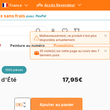
Accès Revendeur
France
Paiement en 4x sans frais
avec Paypal
x sans frais
avec
×
Malheureusement, ce produit n'est plus
disponible actuellement.
Peinture au numéro
Promotions
×
35 visite(s) sur cette page au cours des 7
derniers jours.
×
2 exemplaire(s) ont été commandé(s) ces
1000 pièces
30 derniers jours.
 d'Été
17,95€
Ajouter au panier