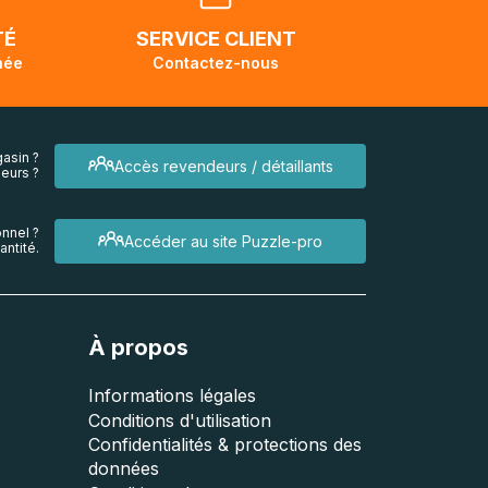
endra
TÉ
SERVICE CLIENT
née
Contactez-nous
asin ?
Accès revendeurs / détaillants
eurs ?
nnel ?
Accéder au site Puzzle-pro
ntité.
À propos
Informations légales
Conditions d'utilisation
Confidentialités & protections des
données