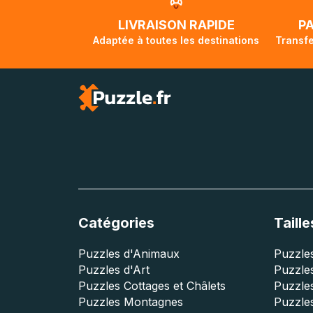
traversée, le su
lorsque votre co
LIVRAISON RAPIDE
P
Adaptée à toutes les destinations
Transfe
Catégories
Taille
Puzzles d'Animaux
Puzzles
Puzzles d'Art
Puzzles
Puzzles Cottages et Châlets
Puzzle
Puzzles Montagnes
Puzzle