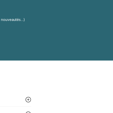
s, nouveautés…)
 peut