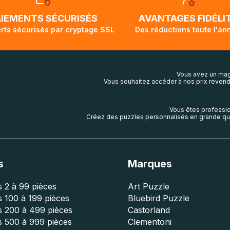
ivi de votre commande ne soit pas modifié. Ce dernier repr
lis aura touché terre.
AIEMENTS SÉCURISÉS
AVANTAGES FIDÉLI
rts sécurisés par cryptage SSL
Des réductions toute l'an
Vous avez un mag
Vous souhaitez accéder à nos prix revend
Vous êtes professio
Créez des puzzles personnalisés en grande qua
s
Marques
 2 à 99 pièces
Art Puzzle
 100 à 199 pièces
Bluebird Puzzle
s 200 à 499 pièces
Castorland
s 500 à 999 pièces
Clementoni