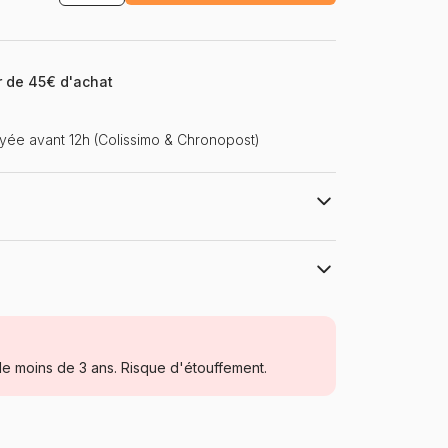
ir de 45€ d'achat
ée avant 12h (Colissimo & Chronopost)
Magnolia
Puzzles - Déco et Objets
e moins de 3 ans. Risque d'étouffement.
Puzzle pour Adultes (500 à 48.000
pièces)
Turquie