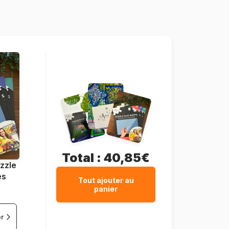
Magnolia-8201
8684595061367
1000 pièces
68 x 48 cm
Total :
40,85€
zzle
es
Tout ajouter au
panier
er