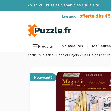
2
5
0
5
2
0
Puzzles disponibles sur le site
Livraison offerte dès 45€*
avec Mondial Relay
offerte dès 4
Livraison
Nouveautés
Meilleures
Produits
Accueil
>
Puzzles - Déco et Objets
>
Un Club de Lecture 
Thèmes
Tailles
Formats
Nouveauté
Âges
Artistes
Accessoires
Puzzles en bois