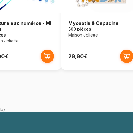
ture aux numéros - Mi
Myosotis & Capucine
r
500 pièces
ces
Maison Joliette
n Joliette
90€
29,90€
lay