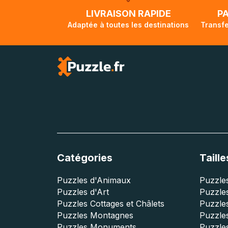
lorsque votre co
LIVRAISON RAPIDE
P
Adaptée à toutes les destinations
Transfe
Catégories
Taille
Puzzles d'Animaux
Puzzles
Puzzles d'Art
Puzzles
Puzzles Cottages et Châlets
Puzzle
Puzzles Montagnes
Puzzle
Puzzles Monuments
Puzzles