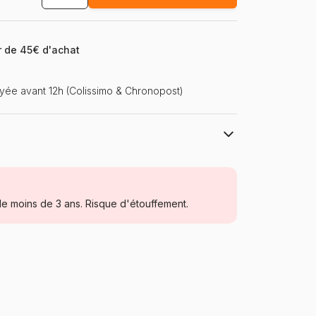
ir de 45€ d'achat
ée avant 12h (Colissimo & Chronopost)
Maison Joliette
Peintures au numéro
e moins de 3 ans. Risque d'étouffement.
Puzzle pour Adultes (500 à 48.000
pièces)
Fabriqué en France
Maison-Joliette-20565
3760399205659