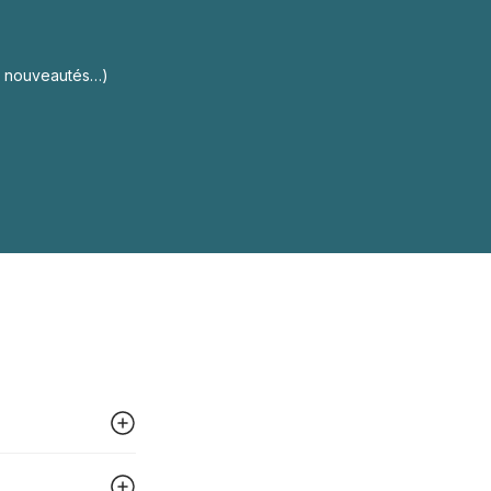
s, nouveautés…)
 peut