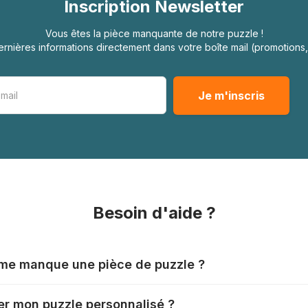
Inscription Newsletter
Vous êtes la pièce manquante de notre puzzle !
rnières informations directement dans votre boîte mail (promotion
Besoin d'aide ?
l me manque une pièce de puzzle ?
nts produisent leurs puzzles avec le plus grand soin, mais il
r mon puzzle personnalisé ?