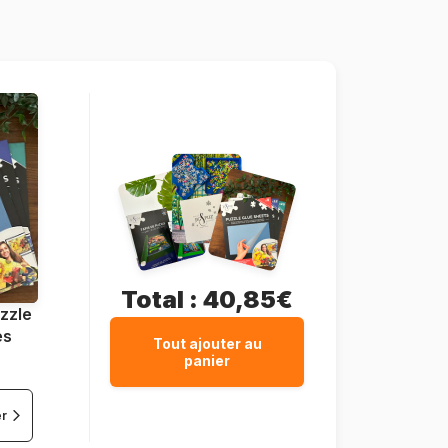
Total :
40,85€
zzle
es
Tout ajouter au
panier
er