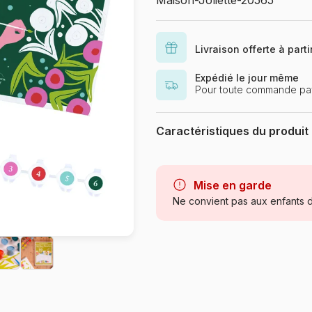
Maison-Joliette-20565
Livraison offerte à part
Expédié le jour même
Pour toute commande pay
Caractéristiques du produit
Marque
Catégorie
Mise en garde
Ne convient pas aux enfants d
Age
Provenance
Référence
EAN