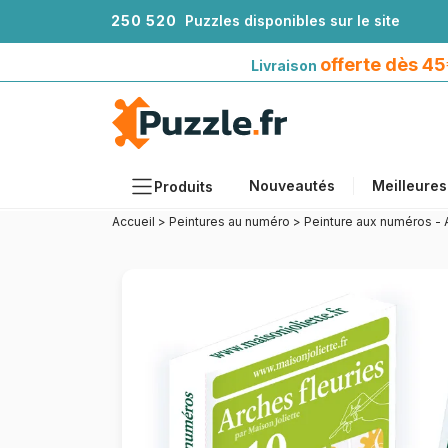
2
5
0
5
2
0
Puzzles disponibles sur le site
Livraison offerte dès 45€*
avec Mondial Relay
offerte dès 4
Livraison
Nouveautés
Meilleures
Produits
Accueil
>
Peintures au numéro
>
Peinture aux numéros - 
Thèmes
Tailles
Formats
Âges
Artistes
Accessoires
Puzzles en bois