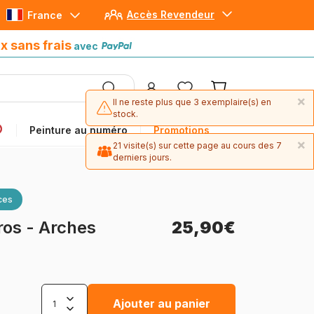
Accès Revendeur
France
Paiement en 4x sans frais
avec Paypal
x sans frais
avec
×
Il ne reste plus que 3 exemplaire(s) en
stock.
Peinture au numéro
Promotions
×
21 visite(s) sur cette page au cours des 7
derniers jours.
ces
ros - Arches
25,90€
Ajouter au panier