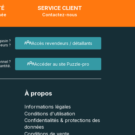
TÉ
SERVICE CLIENT
née
Contactez-nous
asin ?
Accès revendeurs / détaillants
eurs ?
nnel ?
Accéder au site Puzzle-pro
ntité.
À propos
Informations légales
Conditions d'utilisation
Confidentialités & protections des
données
Conditions de vente