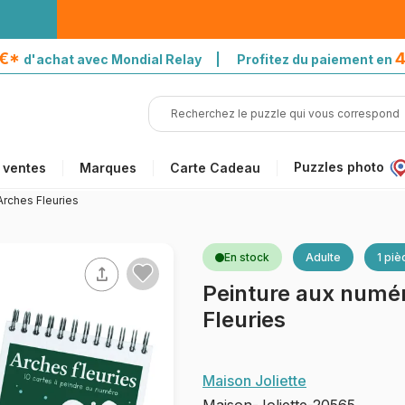
5€*
4
d'achat avec Mondial Relay | Profitez du paiement en
Puzzles photo
 ventes
Marques
Carte Cadeau
Arches Fleuries
En stock
Adulte
1 piè
Peinture aux numé
Fleuries
Maison Joliette