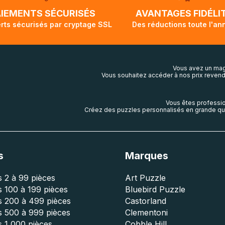
lis aura touché terre.
AIEMENTS SÉCURISÉS
AVANTAGES FIDÉLI
rts sécurisés par cryptage SSL
Des réductions toute l'an
Vous avez un mag
Vous souhaitez accéder à nos prix revend
Vous êtes professio
Créez des puzzles personnalisés en grande qua
s
Marques
 2 à 99 pièces
Art Puzzle
 100 à 199 pièces
Bluebird Puzzle
s 200 à 499 pièces
Castorland
s 500 à 999 pièces
Clementoni
 1 000 pièces
Cobble Hill