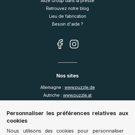
Alize Group dans la presse
Retrouvez notre blog
Lieu de fabrication
Besoin d'aide ?
Nos sites
Allemagne :
www.puzzle.de
Autriche :
www.puzzle.at
Belgique :
www.puzzle.be
Royaume Uni :
www.jigsawpuzzle.co.uk
Personnaliser les préférences relatives aux
cookies
Nous utilisons des cookies pour personnaliser
Accès revendeurs / détaillants