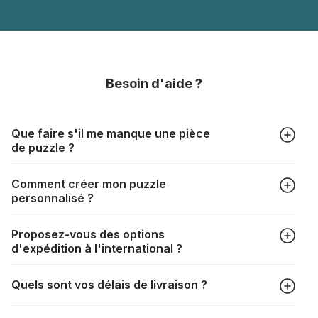
Besoin d'aide ?
Que faire s'il me manque une pièce
de puzzle ?
Tous les fabricants produisent leurs puzzles avec le plus
Comment créer mon puzzle
grand soin, mais il peut quand même arriver qu'il vous
personnalisé ?
manque une pièce. Chaque fabricant a sa propre procédure
à cet égard :
https://www.puzzle.fr/pieces-de-puzzle-
Dans l'onglet "Puzzles photo", choisissez le format de votre
manquantes
Proposez-vous des options
puzzle ainsi que votre photo, redimensionnez le cadrage,
d'expédition à l'international ?
choisissez votre boîte et procédez au paiement. Le tour est
joué !
La livraison vers de nombreux pays est tout à fait possible. Il
Quels sont vos délais de livraison ?
suffit de renseigner votre adresse au moment du choix de la
livraison. Les frais de port seront automatiquement
Selon votre mode de livraison, les délais sont les suivants :
recalculés en fonction du poids et de la destination de votre