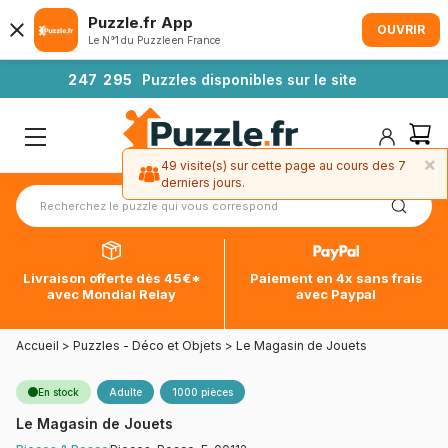
Puzzle.fr App
OUVRIR
Le N°1 du Puzzle en France
2
4
7
2
9
5
Puzzles disponibles sur le site
×
49 visite(s) sur cette page au cours des 7
derniers jours.
Livraison offerte dès 45€*
Paiement en 4x sans frais
avec Mondial Relay
avec Paypal
Accueil
>
Puzzles - Déco et Objets
>
Le Magasin de Jouets
En stock
Adulte
1000 pièces
Le Magasin de Jouets