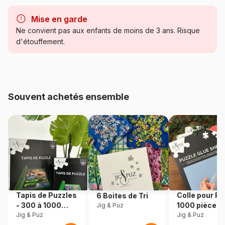
Marque
Pieces & Peace
Mise en garde
Catégorie
Puzzles - Déco et Objets
Ne convient pas aux enfants de moins de 3 ans. Risque
d'étouffement.
Age
Puzzle pour Adultes (500 à
48.000 pièces)
Provenance
Fabriqué en France
Souvent achetés ensemble
Référence
Pieces-Peace-F-00112
EAN
3667232001129
Nombre de pièces
1000 pièces
Dimensions
69 x 48 cm
Tapis de Puzzles
Colle pour Pu
6 Boites de Tri
- 300 à 1000
1000 pièces
Jig & Puz
pièces
Jig & Puz
Jig & Puz