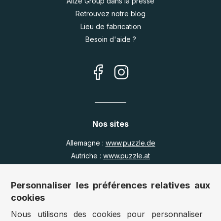
Alize Group dans la presse
Retrouvez notre blog
Lieu de fabrication
Besoin d'aide ?
Nos sites
Allemagne :
www.puzzle.de
Autriche :
www.puzzle.at
Belgique :
www.puzzle.be
Royaume Uni :
www.jigsawpuzzle.co.uk
Personnaliser les préférences relatives aux
cookies
Nous utilisons des cookies pour personnaliser
Accès revendeurs / détaillants