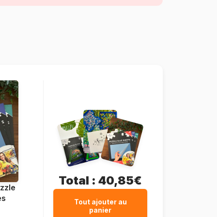
pièces)
Fabriqué en France
Pieces-Peace-F-00231
3667232002317
1500 pièces
85 x 61 cm
Carton
Boîte en carton
Total :
40,85€
zzle
es
Tout ajouter au
panier