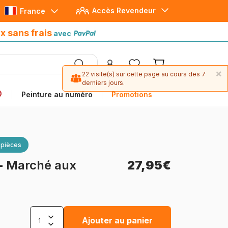
Accès Revendeur
France
Paiement en 4x sans frais
avec Paypal
x sans frais
avec
×
22 visite(s) sur cette page au cours des 7
derniers jours.
Peinture au numéro
Promotions
 pièces
-
Marché aux
27,95€
Ajouter au panier