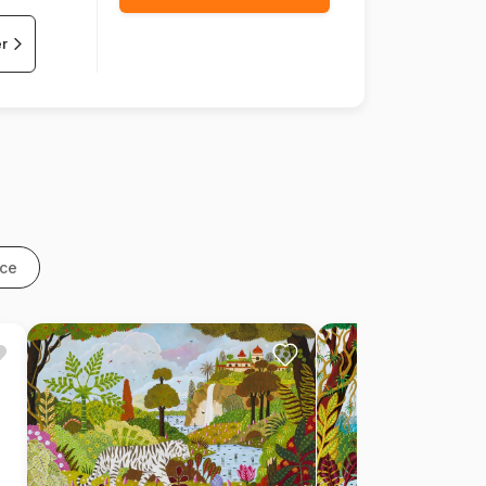
er
nce