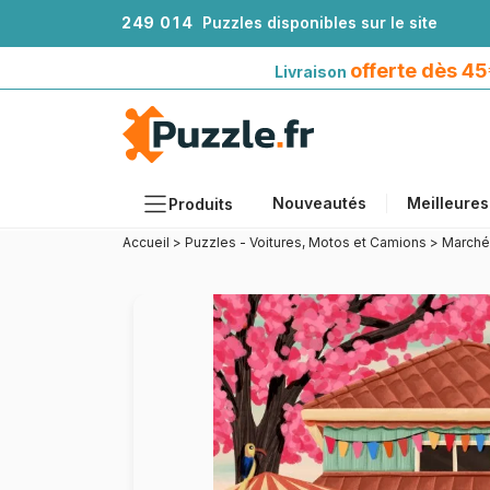
2
4
9
0
1
4
Puzzles disponibles sur le site
Livraison offerte dès 45€*
avec Mondial Relay
offerte dès 4
Livraison
Nouveautés
Meilleures
Produits
Accueil
>
Puzzles - Voitures, Motos et Camions
>
Marché
Thèmes
Tailles
Formats
Âges
Artistes
Accessoires
Puzzles en bois