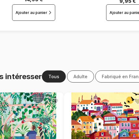
9,95 €
Ajouter au panier
Ajouter au pani
s intéresser
Tous
Adulte
Fabriqué en Fra