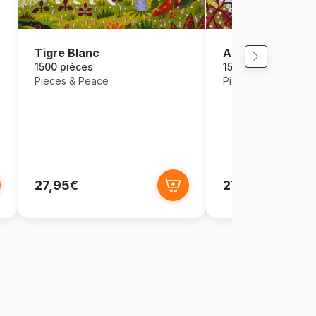
Tigre Blanc
Araçari à Collier
1500 pièces
1500 pièces
Pieces & Peace
Pieces & Peace
27,95€
27,95€