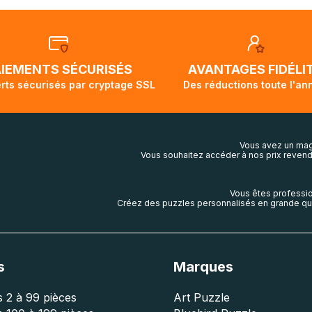
ous rassurer, les commandes à destination du Canada, des É
tralie sont expédiées par bateau et peuvent nécessiter actu
t demi pour arriver à destination. Il est donc normal que pen
ivi de votre commande ne soit pas modifié. Ce dernier repr
lis aura touché terre.
AIEMENTS SÉCURISÉS
AVANTAGES FIDÉLI
rts sécurisés par cryptage SSL
Des réductions toute l'an
Vous avez un mag
Vous souhaitez accéder à nos prix revend
Vous êtes professio
Créez des puzzles personnalisés en grande qua
s
Marques
 2 à 99 pièces
Art Puzzle