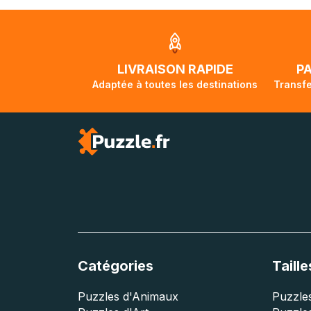
Nous tenons à v
Unis et de l'Aus
jusqu'à 2 mois e
traversée, le su
lorsque votre co
LIVRAISON RAPIDE
P
Adaptée à toutes les destinations
Transfe
Catégories
Taille
Puzzles d'Animaux
Puzzles