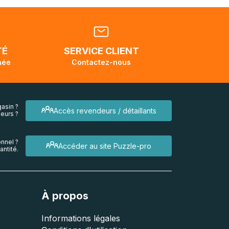
tats-
ellement
dant la
endra
TÉ
SERVICE CLIENT
née
Contactez-nous
asin ?
Accès revendeurs / détaillants
eurs ?
nnel ?
Accéder au site Puzzle-pro
ntité.
À propos
Informations légales