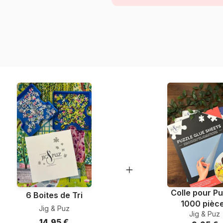
Provenance
Référence
EAN
Nombre de pièces
Dimensions
Matière primaire
Format boîte
Colle pour Pu
6 Boites de Tri
1000 pièc
Jig & Puz
Jig & Puz
14,95 €