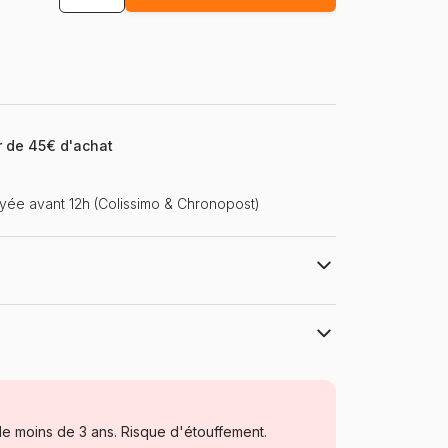
ir de 45€ d'achat
ée avant 12h (Colissimo & Chronopost)
Pieces & Peace
Puzzles - Voitures, Motos et Camions
e moins de 3 ans. Risque d'étouffement.
Puzzle pour Adultes (500 à 48.000