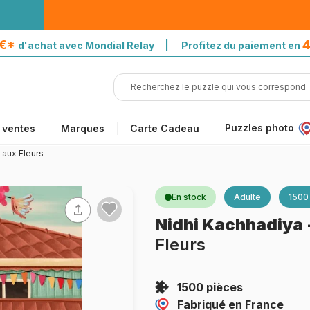
5€*
4
d'achat avec Mondial Relay | Profitez du paiement en
Puzzles photo
 ventes
Marques
Carte Cadeau
 aux Fleurs
En stock
Adulte
1500
Nidhi Kachhadiya
Fleurs
1500 pièces
Fabriqué en France