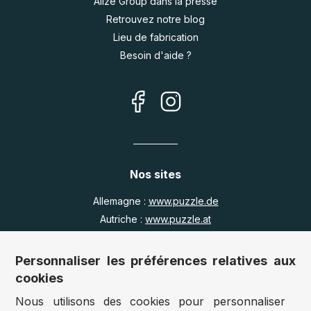
Alize Group dans la presse
Retrouvez notre blog
Lieu de fabrication
Besoin d'aide ?
Nos sites
Allemagne :
www.puzzle.de
Autriche :
www.puzzle.at
Belgique :
www.puzzle.be
Royaume Uni :
www.jigsawpuzzle.co.uk
Personnaliser les préférences relatives aux
cookies
Nous utilisons des cookies pour personnaliser
Accès revendeurs / détaillants