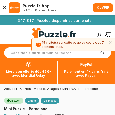
Puzzle.fr App
OUVRIR
Le N°1 du Puzzle en France
2
4
7
8
1
7
Puzzles disponibles sur le site
×
45 visite(s) sur cette page au cours des 7
derniers jours.
Livraison offerte dès 45€*
Paiement en 4x sans frais
avec Mondial Relay
avec Paypal
Accueil
>
Puzzles - Villes et Villages
>
Mini Puzzle - Barcelone
En stock
Enfant
96 pièces
Mini Puzzle - Barcelone