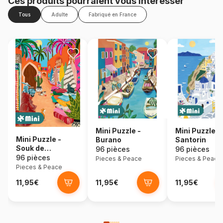
Ces produits pourraient vous intéresser
Tous
Adulte
Fabriqué en France
Mini Puzzle -
Mini Puzzle -
Mini Puzzle -
Burano
Santorin
Souk de
96 pièces
96 pièces
Marrakech
96 pièces
Pieces & Peace
Pieces & Peace
Pieces & Peace
11,95€
11,95€
11,95€