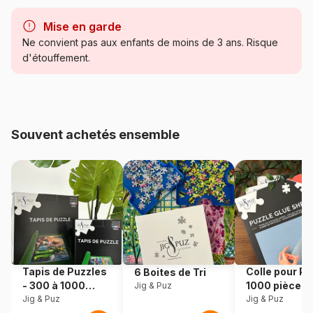
Marque
Pieces & Peace
Mise en garde
Catégorie
Puzzles - Villes et Villages
Ne convient pas aux enfants de moins de 3 ans. Risque
d'étouffement.
Age
à partir de 6 ans (50 à 100
pièces)
Provenance
Fabriqué en France
Souvent achetés ensemble
Référence
Pieces-Peace-F-00271
EAN
3667232002713
Nombre de pièces
96 pièces
Dimensions
20 x 15 cm
Tapis de Puzzles
Colle pour Pu
6 Boites de Tri
- 300 à 1000
1000 pièces
Jig & Puz
pièces
Jig & Puz
Jig & Puz