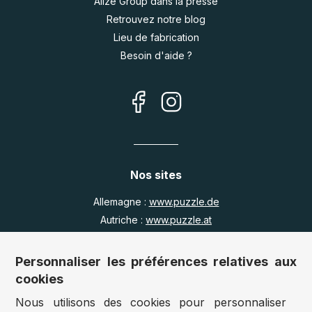
Alize Group dans la presse
Retrouvez notre blog
Lieu de fabrication
Besoin d'aide ?
Nos sites
Allemagne :
www.puzzle.de
Autriche :
www.puzzle.at
Belgique :
www.puzzle.be
Royaume Uni :
www.jigsawpuzzle.co.uk
Personnaliser les préférences relatives aux
cookies
Nous utilisons des cookies pour personnaliser
Accès revendeurs / détaillants