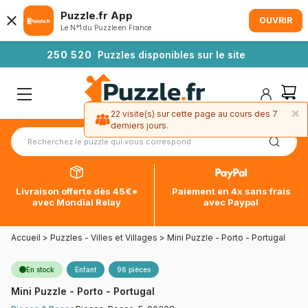
Puzzle.fr App
OUVRIR
Le N°1 du Puzzle en France
2
5
0
5
2
0
Puzzles disponibles sur le site
×
22 visite(s) sur cette page au cours des 7
derniers jours.
Livraison offerte dès 45€*
Paiement en 4x sans frais
avec Mondial Relay
avec Paypal
Accueil
>
Puzzles - Villes et Villages
>
Mini Puzzle - Porto - Portugal
En stock
Enfant
96 pièces
Mini Puzzle - Porto - Portugal