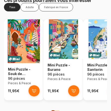
Ces produits pourraient vous intéresser
Tous
Adulte
Fabriqué en France
Mini Puzzle -
Mini Puzzle -
Mini Puzzle -
Burano
Santorin
Souk de
96 pièces
96 pièces
Marrakech
96 pièces
Pieces & Peace
Pieces & Peace
Pieces & Peace
11,95€
11,95€
11,95€