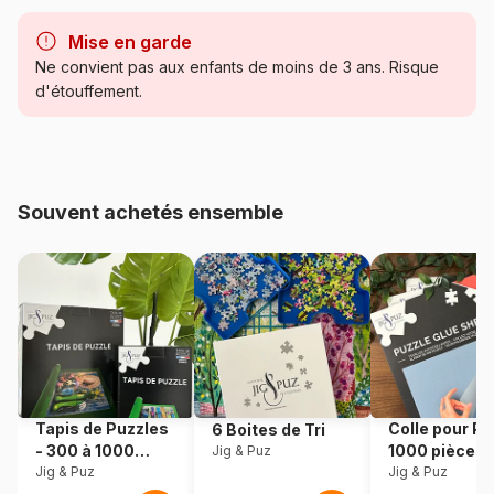
Marque
Pieces & Peace
Mise en garde
Catégorie
Puzzles - Villes et Villages
Ne convient pas aux enfants de moins de 3 ans. Risque
d'étouffement.
Age
à partir de 6 ans (50 à 100
pièces)
Provenance
Fabriqué en France
Souvent achetés ensemble
Référence
Pieces-Peace-F-00308
EAN
3667232003086
Nombre de pièces
96 pièces
Dimensions
20 x 15 cm
Tapis de Puzzles
Colle pour Pu
6 Boites de Tri
- 300 à 1000
1000 pièces
Jig & Puz
pièces
Jig & Puz
Jig & Puz