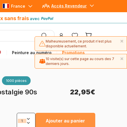
Accès Revendeur
France
Paiement en 4x sans frais
avec Paypal
x sans frais
avec
×
Malheureusement, ce produit n'est plus
disponible actuellement.
Peinture au numéro
Promotions
×
10 visite(s) sur cette page au cours des 7
derniers jours.
1000 pièces
stalgie 90s
22,95€
Ajouter au panier