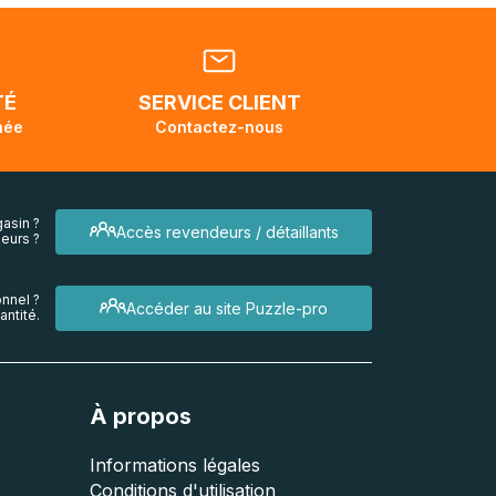
ellement
dant la
endra
TÉ
SERVICE CLIENT
née
Contactez-nous
asin ?
Accès revendeurs / détaillants
eurs ?
nnel ?
Accéder au site Puzzle-pro
ntité.
À propos
Informations légales
Conditions d'utilisation