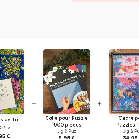
Provenance
Référence
EAN
Nombre de pièces
Dimensions
Matière primaire
Format boîte
Colle pour Puzzle
Cadre p
s de Tri
1000 pièces
Puzzles 
& Puz
Jig & Puz
Jig & P
pièce
95 €
9,95 €
34,95