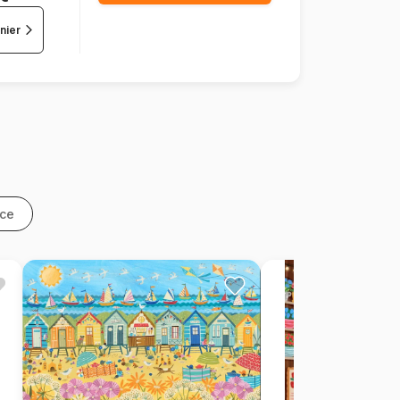
nier
nce