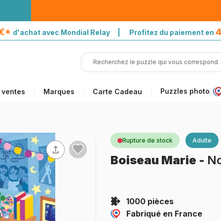
5€*
4
d'achat avec Mondial Relay | Profitez du paiement en
Puzzles photo
 ventes
Marques
Carte Cadeau
Rupture de stock
Adulte
Boiseau Marie
-
No
1000 pièces
Fabriqué en France