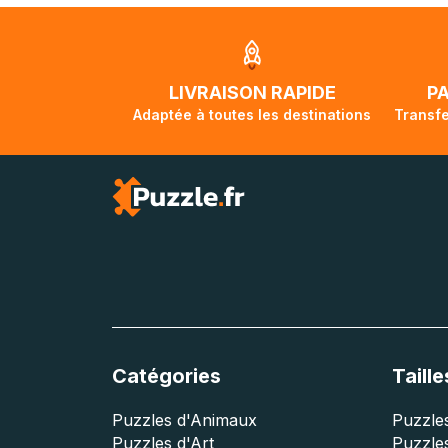
Unis et de l'Aus
jusqu'à 2 mois e
traversée, le su
lorsque votre co
LIVRAISON RAPIDE
P
Adaptée à toutes les destinations
Transfe
Catégories
Taille
Puzzles d'Animaux
Puzzles
Puzzles d'Art
Puzzles