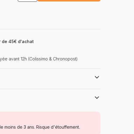
ir de 45€ d'achat
ée avant 12h (Colissimo & Chronopost)
Pieces & Peace
Puzzles - Rétros et Nostalgie
e moins de 3 ans. Risque d'étouffement.
Puzzle pour Adultes (500 à 48.000