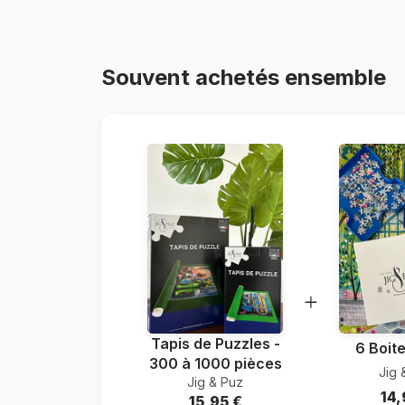
Souvent achetés ensemble
Tapis de Puzzles -
6 Boite
300 à 1000 pièces
Jig 
Jig & Puz
14,
15,95 €