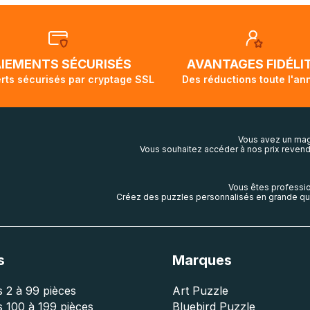
tralie sont expédiées par bateau et peuvent nécessiter actu
t demi pour arriver à destination. Il est donc normal que pen
ivi de votre commande ne soit pas modifié. Ce dernier repr
lis aura touché terre.
AIEMENTS SÉCURISÉS
AVANTAGES FIDÉLI
rts sécurisés par cryptage SSL
Des réductions toute l'an
Vous avez un mag
Vous souhaitez accéder à nos prix revend
Vous êtes professio
Créez des puzzles personnalisés en grande qua
s
Marques
 2 à 99 pièces
Art Puzzle
 100 à 199 pièces
Bluebird Puzzle