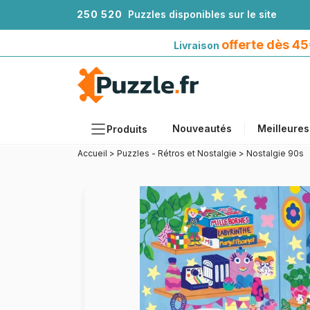
2
5
0
5
2
0
Puzzles disponibles sur le site
Livraison offerte dès 45€*
avec Mondial Relay
offerte dès 4
Livraison
Nouveautés
Meilleures
Produits
Accueil
>
Puzzles - Rétros et Nostalgie
>
Nostalgie 90s
Thèmes
Tailles
Formats
Âges
Artistes
Accessoires
Puzzles en bois