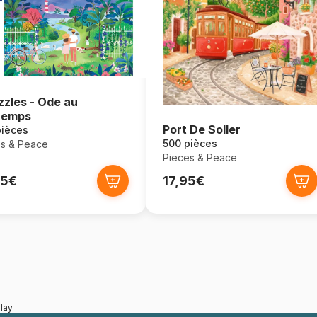
zzles - Ode au
temps
Port De Soller
pièces
500 pièces
s & Peace
Pieces & Peace
95€
17,95€
lay