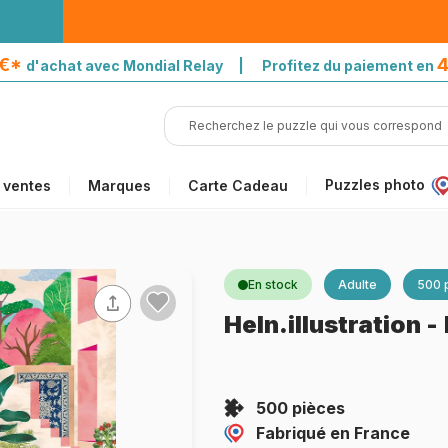
5€*
4
d'achat avec Mondial Relay | Profitez du paiement en
Puzzles photo
 ventes
Marques
Carte Cadeau
En stock
Adulte
500 
Heln.illustration
-
500 pièces
Fabriqué en France