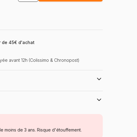
ir de 45€ d'achat
ée avant 12h (Colissimo & Chronopost)
Pieces & Peace
Puzzles - Art
e moins de 3 ans. Risque d'étouffement.
Puzzle pour Adultes (500 à 48.000