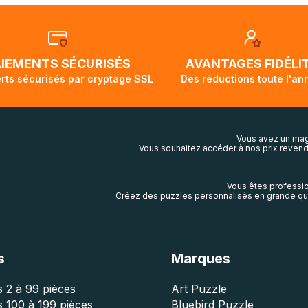
tralie sont expédiées par bateau et peuvent nécessiter actu
t demi pour arriver à destination. Il est donc normal que pen
ivi de votre commande ne soit pas modifié. Ce dernier repr
lis aura touché terre.
AIEMENTS SÉCURISÉS
AVANTAGES FIDÉLI
rts sécurisés par cryptage SSL
Des réductions toute l'an
Vous avez un mag
Vous souhaitez accéder à nos prix revend
Vous êtes professio
Créez des puzzles personnalisés en grande qua
s
Marques
 2 à 99 pièces
Art Puzzle
 100 à 199 pièces
Bluebird Puzzle