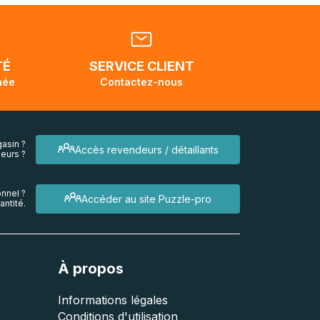
ellement
dant la
endra
TÉ
SERVICE CLIENT
née
Contactez-nous
asin ?
Accès revendeurs / détaillants
eurs ?
nnel ?
Accéder au site Puzzle-pro
ntité.
À propos
Informations légales
Conditions d'utilisation