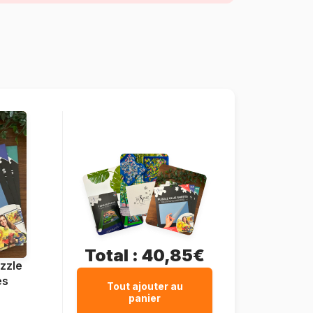
pièces)
Fabriqué en France
Pieces-Peace-F-00127
3667232001273
500 pièces
48 x 34 cm
Total :
40,85€
zzle
es
Tout ajouter au
panier