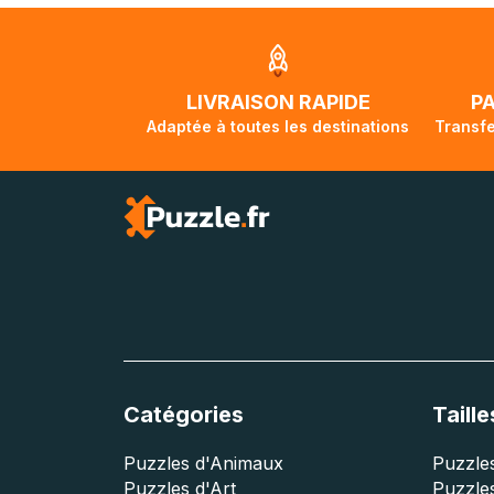
Unis et de l'Aus
jusqu'à 2 mois e
traversée, le su
lorsque votre co
LIVRAISON RAPIDE
P
Adaptée à toutes les destinations
Transfe
Catégories
Taille
Puzzles d'Animaux
Puzzles
Puzzles d'Art
Puzzles