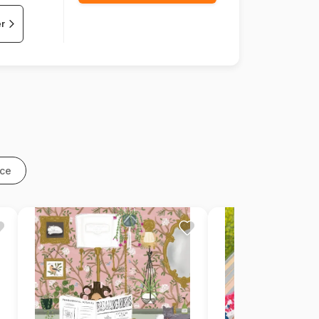
er
nce