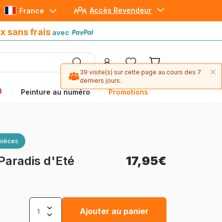
Accès Revendeur
France
Paiement en 4x sans frais
avec Paypal
x sans frais
avec
×
39 visite(s) sur cette page au cours des 7
derniers jours.
Peinture au numéro
Promotions
pièces
Paradis d'Eté
17,95€
Ajouter au panier