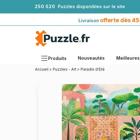
2
5
0
5
2
0
Puzzles disponibles sur le site
Livraison offerte dès 45€*
avec Mondial Relay
offerte dès 4
Livraison
Nouveautés
Meilleures
Produits
Accueil
>
Puzzles - Art
>
Paradis d'Eté
Thèmes
Tailles
Formats
Âges
Artistes
Accessoires
Puzzles en bois