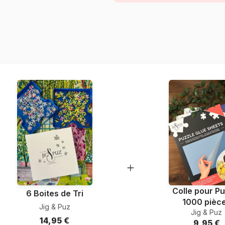
Provenance
Référence
EAN
Nombre de pièces
Dimensions
Colle pour Pu
6 Boites de Tri
1000 pièc
Jig & Puz
Jig & Puz
14,95 €
9,95 €