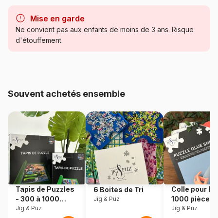
Marque
Bluebird Puzzle
Mise en garde
Catégorie
Puzzles - Déco et Objets
Ne convient pas aux enfants de moins de 3 ans. Risque
d'étouffement.
Age
Puzzle pour Adultes (500 à
48.000 pièces)
Provenance
Fabriqué en France
Souvent achetés ensemble
Référence
Bluebird-Puzzle-F-91018
EAN
3663384910180
Nombre de pièces
1000 pièces
Dimensions
69 x 48 cm
Tapis de Puzzles
Colle pour Pu
6 Boites de Tri
- 300 à 1000
1000 pièces
Jig & Puz
Matière primaire
Carton
pièces
Jig & Puz
Jig & Puz