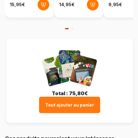
Format boîte
Boîte en carton
Total :
75,80€
Tout ajouter au panier