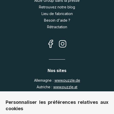
Alize Group dans la presse
Retrouvez notre blog
Lieu de fabrication
Besoin d'aide ?
Rétractation
Nos sites
Allemagne :
www.puzzle.de
Autriche :
www.puzzle.at
Belgique :
www.puzzle.be
Royaume Uni :
www.jigsawpuzzle.co.uk
Personnaliser les préférences relatives aux
cookies