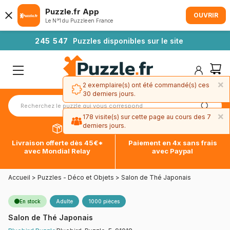
Puzzle.fr App
OUVRIR
Le N°1 du Puzzle en France
2
4
5
5
4
7
Puzzles disponibles sur le site
×
2 exemplaire(s) ont été commandé(s) ces
30 derniers jours.
×
178 visite(s) sur cette page au cours des 7
derniers jours.
Livraison offerte dès 45€*
Paiement en 4x sans frais
avec Mondial Relay
avec Paypal
Accueil
>
Puzzles - Déco et Objets
>
Salon de Thé Japonais
En stock
Adulte
1000 pièces
Salon de Thé Japonais