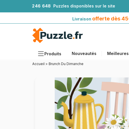
2
4
6
6
4
8
Puzzles disponibles sur le site
Livraison offerte dès 45€*
avec Mondial Relay
offerte dès 4
Livraison
Nouveautés
Meilleures
Produits
Accueil
>
Brunch Du Dimanche
Thèmes
Tailles
Formats
Âges
Artistes
Accessoires
Puzzles en bois