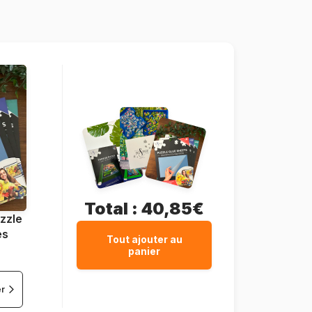
Total :
40,85€
zzle
es
Tout ajouter au
panier
er