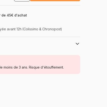
ir de 45€ d'achat
ée avant 12h (Colissimo & Chronopost)
Pièce Rapportée
Puzzle pour Adultes (500 à 48.000
pièces)
e moins de 3 ans. Risque d'étouffement.
Fabriqué en France
Piece-Rapportée-00037
3667198000037
33 x 48 cm