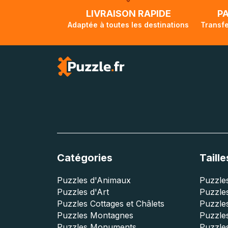
lorsque votre co
LIVRAISON RAPIDE
P
Adaptée à toutes les destinations
Transfe
Catégories
Taille
Puzzles d'Animaux
Puzzles
Puzzles d'Art
Puzzles
Puzzles Cottages et Châlets
Puzzle
Puzzles Montagnes
Puzzle
Puzzles Monuments
Puzzles