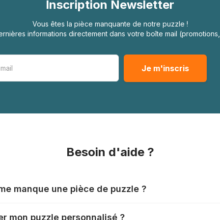
Inscription Newsletter
Vous êtes la pièce manquante de notre puzzle !
rnières informations directement dans votre boîte mail (promotion
Besoin d'aide ?
l me manque une pièce de puzzle ?
nts produisent leurs puzzles avec le plus grand soin, mais il
r mon puzzle personnalisé ?