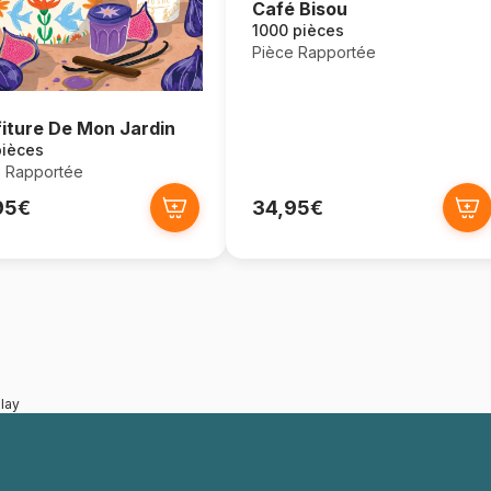
Café Bisou
1000 pièces
Pièce Rapportée
iture De Mon Jardin
pièces
e Rapportée
95€
34,95€
lay