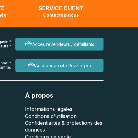
TÉ
SERVICE CLIENT
née
Contactez-nous
asin ?
Accès revendeurs / détaillants
eurs ?
nnel ?
Accéder au site Puzzle-pro
ntité.
À propos
Informations légales
Conditions d'utilisation
Confidentialités & protections des
données
Conditions de vente