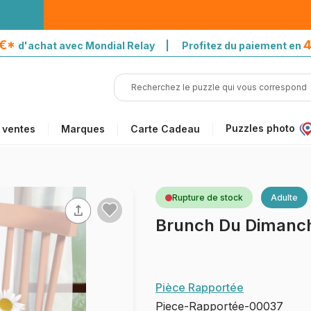
5€*
4
d'achat avec Mondial Relay | Profitez du paiement en
Puzzles photo
 ventes
Marques
Carte Cadeau
Rupture de stock
Adulte
Brunch Du Dimanc
Pièce Rapportée
Piece-Rapportée-00037