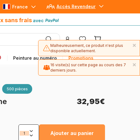
Accès Revendeur
France
Paiement en 4x sans frais
avec Paypal
x sans frais
avec
×
Malheureusement, ce produit n'est plus
disponible actuellement.
Peinture au numéro
Promotions
×
16 visite(s) sur cette page au cours des 7
derniers jours.
500 pièces
he
32,95€
Ajouter au panier