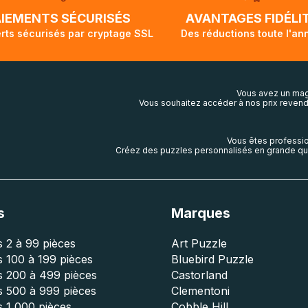
lis aura touché terre.
AIEMENTS SÉCURISÉS
AVANTAGES FIDÉLI
rts sécurisés par cryptage SSL
Des réductions toute l'an
Vous avez un mag
Vous souhaitez accéder à nos prix revend
Vous êtes professio
Créez des puzzles personnalisés en grande qua
s
Marques
 2 à 99 pièces
Art Puzzle
 100 à 199 pièces
Bluebird Puzzle
s 200 à 499 pièces
Castorland
s 500 à 999 pièces
Clementoni
 1 000 pièces
Cobble Hill