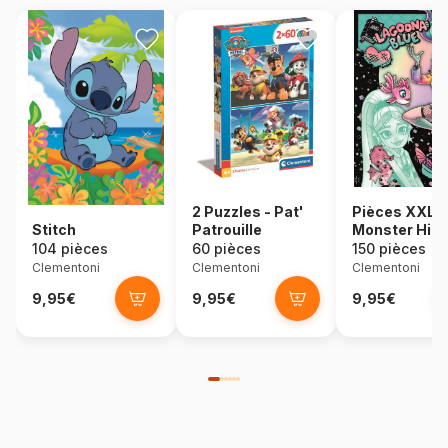
2 Puzzles - Pat'
Pièces XXL -
Stitch
Patrouille
Monster High
Draculauna
104 pièces
60 pièces
150 pièces
Clementoni
Clementoni
Clementoni
9,95€
9,95€
9,95€