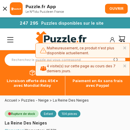
Puzzle.fr App
OUVRIR
Le N°1 du Puzzle en France
2
4
7
2
9
5
Puzzles disponibles sur le site
×
Malheureusement, ce produit n'est plus
disponible actuellement.
×
4 visite(s) sur cette page au cours des 7
derniers jours.
Livraison offerte dès 45€*
Paiement en 4x sans frais
avec Mondial Relay
avec Paypal
Accueil
>
Puzzles - Neige
>
La Reine Des Neiges
Rupture de stock
Enfant
104 pièces
La Reine Des Neiges