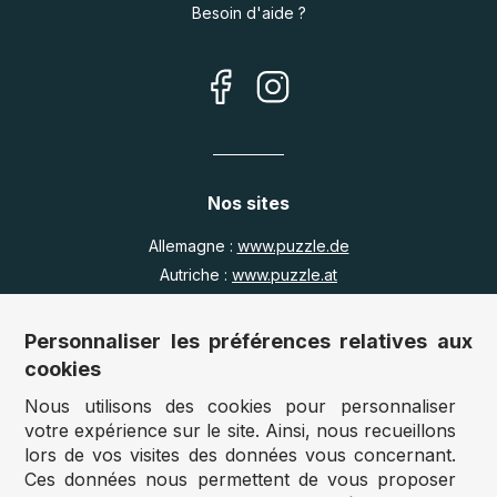
Besoin d'aide ?
Nos sites
Allemagne :
www.puzzle.de
Autriche :
www.puzzle.at
Belgique :
www.puzzle.be
Royaume Uni :
www.jigsawpuzzle.co.uk
Personnaliser les préférences relatives aux
cookies
Nous utilisons des cookies pour personnaliser
Accès revendeurs / détaillants
votre expérience sur le site. Ainsi, nous recueillons
lors de vos visites des données vous concernant.
Vous avez un magasin ?
Ces données nous permettent de vous proposer
Vous souhaitez accéder à nos prix revendeurs ?