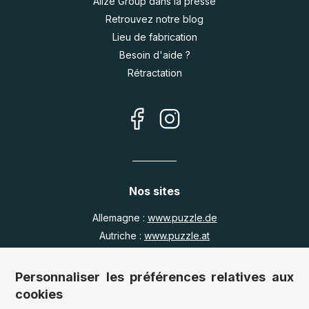
Alize Group dans la presse
Retrouvez notre blog
Lieu de fabrication
Besoin d'aide ?
Rétractation
Nos sites
Allemagne :
www.puzzle.de
Autriche :
www.puzzle.at
Belgique :
www.puzzle.be
Royaume Uni :
www.jigsawpuzzle.co.uk
Personnaliser les préférences relatives aux
cookies