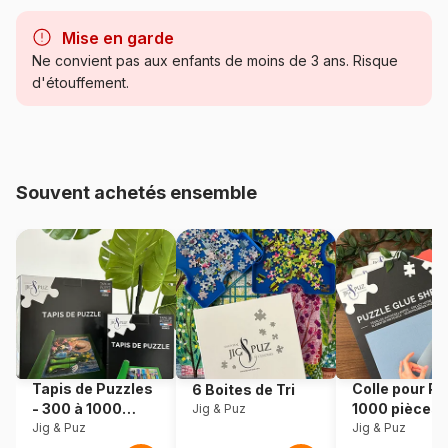
Marque
Enjoy Puzzle
Mise en garde
Catégorie
Puzzles - Art
Ne convient pas aux enfants de moins de 3 ans. Risque
d'étouffement.
Age
Puzzle pour Adultes (500 à
48.000 pièces)
Provenance
Turquie
Souvent achetés ensemble
Référence
Enjoy-Puzzle-2237
EAN
5949194022373
Nombre de pièces
1500 pièces
Dimensions
68 x 48 cm
Tapis de Puzzles
Colle pour Pu
6 Boites de Tri
- 300 à 1000
1000 pièces
Jig & Puz
pièces
Jig & Puz
Jig & Puz