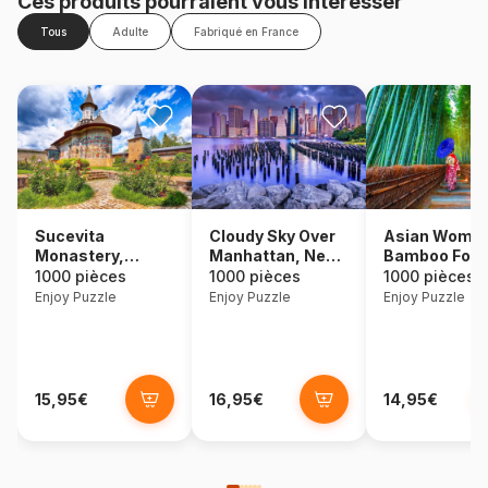
Ces produits pourraient vous intéresser
Tous
Adulte
Fabriqué en France
Asian Woman
Sucevita
Cloudy Sky Over
Bamboo Fore
Monastery,
Manhattan, New
Suceava
York
1000 pièces
1000 pièces
1000 pièces
Enjoy Puzzle
Enjoy Puzzle
Enjoy Puzzle
15,95€
16,95€
14,95€