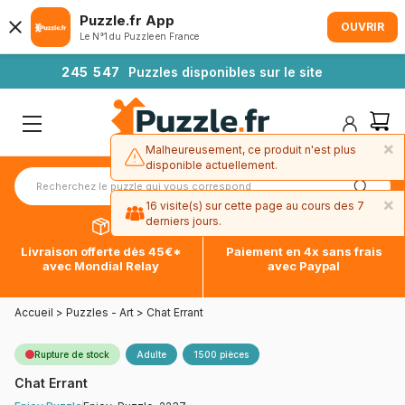
Puzzle.fr App
OUVRIR
Le N°1 du Puzzle en France
2
4
5
5
4
7
Puzzles disponibles sur le site
×
Malheureusement, ce produit n'est plus
disponible actuellement.
×
16 visite(s) sur cette page au cours des 7
derniers jours.
Livraison offerte dès 45€*
Paiement en 4x sans frais
avec Mondial Relay
avec Paypal
Accueil
>
Puzzles - Art
>
Chat Errant
Rupture de stock
Adulte
1500 pièces
Chat Errant