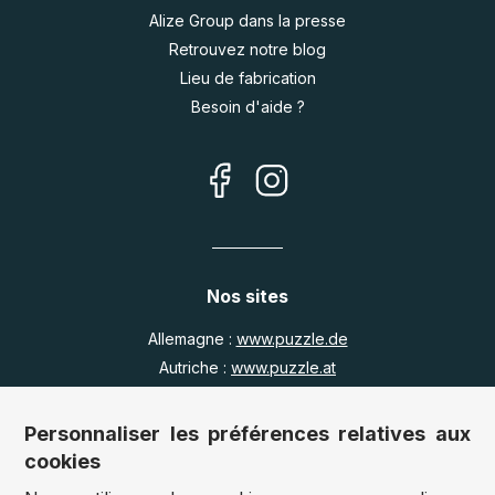
Alize Group dans la presse
Retrouvez notre blog
Lieu de fabrication
Besoin d'aide ?
Nos sites
Allemagne :
www.puzzle.de
Autriche :
www.puzzle.at
Belgique :
www.puzzle.be
Royaume Uni :
www.jigsawpuzzle.co.uk
Personnaliser les préférences relatives aux
cookies