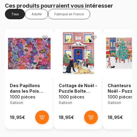
Ces produits pourraient vous intéresser
Tous
Adulte
Fabriqué en France
Des Papillons
Cottage de Noël -
Chanteurs d
dans les Pois
Puzzle Boîte
Noël - Puzzle
Sucrés - Troy
Carré de 1000
1000 Pièces 
1000 pièces
1000 pièces
1000 pièces
Litten
pièces
Boîte Carré
Galison
Galison
Galison
19,95€
18,95€
18,95€