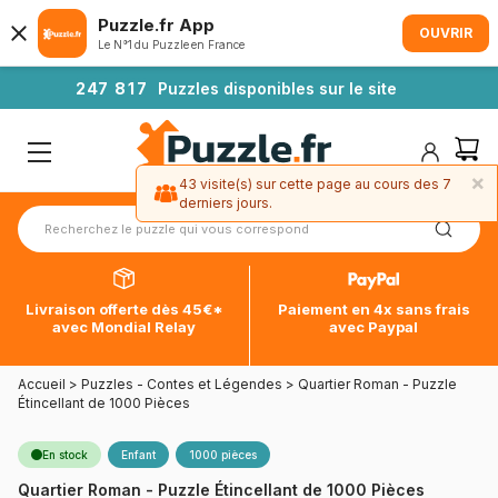
Puzzle.fr App
OUVRIR
Le N°1 du Puzzle en France
2
4
7
8
1
7
Puzzles disponibles sur le site
×
43 visite(s) sur cette page au cours des 7
derniers jours.
Livraison offerte dès 45€*
Paiement en 4x sans frais
avec Mondial Relay
avec Paypal
Accueil
>
Puzzles - Contes et Légendes
>
Quartier Roman - Puzzle
Étincellant de 1000 Pièces
En stock
Enfant
1000 pièces
Quartier Roman - Puzzle Étincellant de 1000 Pièces