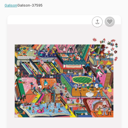
Galison-37595
Galison