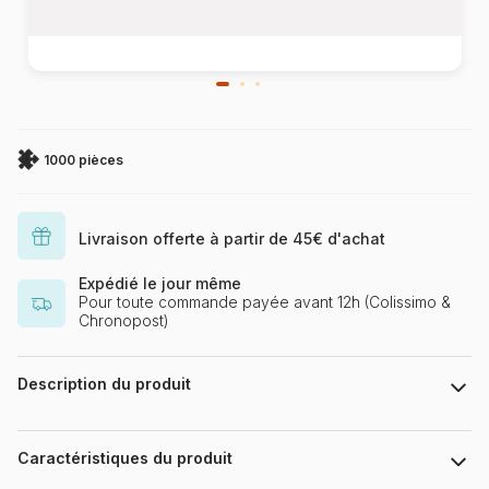
1000 pièces
Livraison offerte à partir de 45€ d'achat
Expédié le jour même
Pour toute commande payée avant 12h (Colissimo &
Chronopost)
Description du produit
Galison ; Chung, Hye Jin
Le puzzle en aluminium de 1000 pièces Novel Neighbourhood
Caractéristiques du produit
présente vos personnages fictifs préférés qui prennent vie