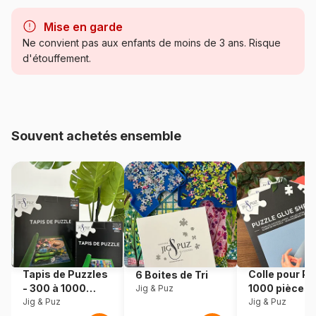
Marque
Gibsons, le charme des
puzzles anciens
Mise en garde
Ne convient pas aux enfants de moins de 3 ans. Risque
Catégorie
Puzzles - Villes et Villages
d'étouffement.
Age
Puzzle pour Adultes (500 à
48.000 pièces)
Souvent achetés ensemble
Provenance
Royaume-Uni
Référence
Gibsons-G5056
EAN
5012269150568
Nombre de pièces
500 pièces
Tapis de Puzzles
Colle pour Pu
6 Boites de Tri
Dimensions
48 x 34 cm
- 300 à 1000
1000 pièces
Jig & Puz
pièces
Jig & Puz
Jig & Puz