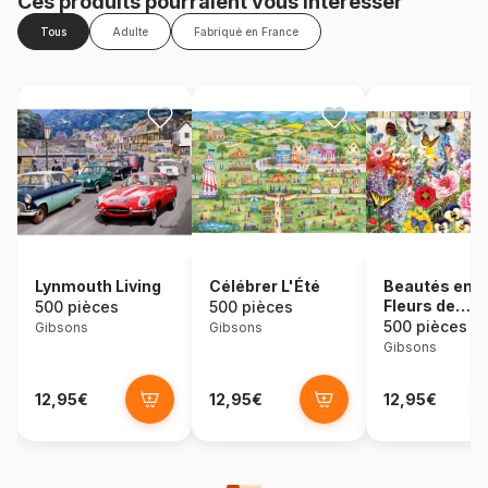
Ces produits pourraient vous intéresser
Tous
Adulte
Fabriqué en France
Lynmouth Living
Célébrer L'Été
Beautés en
Fleurs de
500 pièces
500 pièces
Pommier
500 pièces
Gibsons
Gibsons
Gibsons
12,95€
12,95€
12,95€