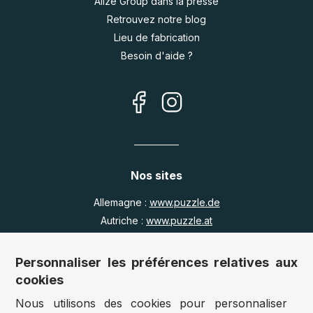
Alize Group dans la presse
Retrouvez notre blog
Lieu de fabrication
Besoin d'aide ?
Nos sites
Allemagne :
www.puzzle.de
Autriche :
www.puzzle.at
Belgique :
www.puzzle.be
Royaume Uni :
www.jigsawpuzzle.co.uk
Personnaliser les préférences relatives aux
cookies
Nous utilisons des cookies pour personnaliser
Accès revendeurs / détaillants