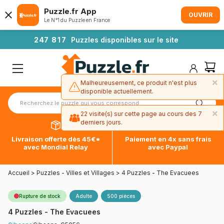
Puzzle.fr App
OUVRIR
Le N°1 du Puzzle en France
2
4
7
8
1
7
Puzzles disponibles sur le site
×
Malheureusement, ce produit n'est plus
disponible actuellement.
×
22 visite(s) sur cette page au cours des 7
derniers jours.
Livraison offerte dès 45€*
Paiement en 4x sans frais
avec Mondial Relay
avec Paypal
Accueil
>
Puzzles - Villes et Villages
>
4 Puzzles - The Evacuees
Rupture de stock
Adulte
500 pièces
4 Puzzles - The Evacuees